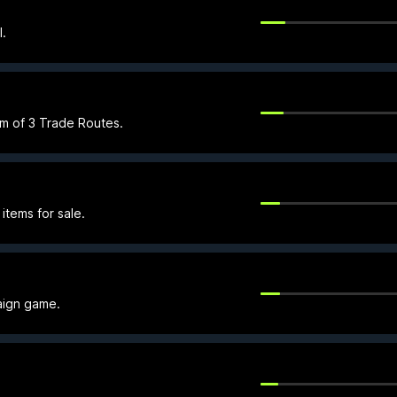
l.
um of 3 Trade Routes.
items for sale.
aign game.