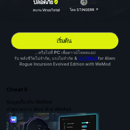
ปลอดภัย
โดย STiNGERR ↗
สแกน VirusTotal
เริ่มต้น
...หรือไปที่
PC
เพื่อดาวน์โหลดแอป
รับ พลังชีวิตไม่จำกัด, แรงไม่จำกัด &
อีก 3 Mod
for
Alien:
Rogue Incursion Evolved Edition
with
WeMod
Cheat
5
ข้อมูลเกี่ยวกับ WeMod
ภาพรวมการ Mod ด้วย WeMod