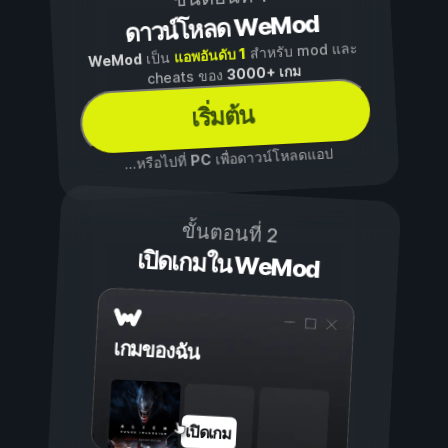
ดาวน์โหลด WeMod
สำหรับ mod และ
แอพอันดับ 1
เป็น
WeMod
3000+ เกม
cheats ของ
เริ่มต้น
เพื่อดาวน์โหลดแอป
PC
...หรือไปที่
ขั้นตอนที่ 2
เปิดเกมใน WeMod
เกมของฉัน
เปิดเกม