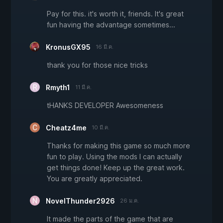
Pay for this. it's worth it, friends. It's great
fun having the advantage sometimes...
KronusGX95
16 มี.ค.
thank you for those nice tricks
Rmyth1
11 มี.ค.
tHANKS DEVELOPER Awesomeness
Cheatz4me
10 มี.ค.
Thanks for making this game so much more
fun to play. Using the mods I can actually
get things done! Keep up the great work.
You are greatly appreciated.
NovelThunder2926
26 ม.ค.
It made the parts of the game that are