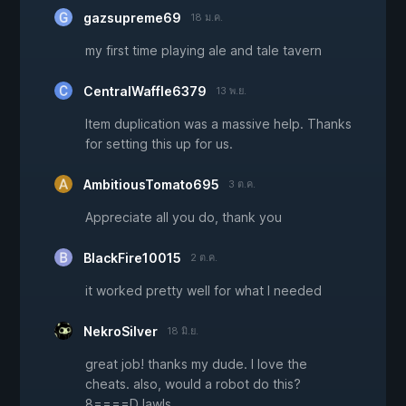
gazsupreme69
18 ม.ค.
my first time playing ale and tale tavern
CentralWaffle6379
13 พ.ย.
Item duplication was a massive help. Thanks
for setting this up for us.
AmbitiousTomato695
3 ต.ค.
Appreciate all you do, thank you
BlackFire10015
2 ต.ค.
it worked pretty well for what I needed
NekroSilver
18 มิ.ย.
great job! thanks my dude. I love the
cheats. also, would a robot do this?
8====D lawls.