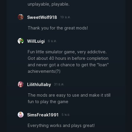
unplayable, playable.
SweetWolf918
19 ม.ค.
Thank you for the great mods!
WillLuigi
6 ม.ค.
Fun little simulator game, very addictive.
Got about 40 hours in before completion
and never got a chance to get the "loan"
achievements(?)
Lilithlullaby
31 ธ.ค.
The mods are easy to use and make it still
fun to play the game
SimsFreak1991
5 พ.ย.
Everything works and plays great!