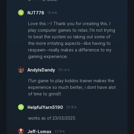
NJT778
12 พ.ค.
Love this :-) Thank you for creating this. I
play computer games to relax; I'm not trying
to beat the system so taking out some of
the more irritating aspects--like having to
respawn--really makes a difference to my
gaming experience.
AndyIsDandy
30 เม.ย.
f1un game to play kiddos trainer makes the
experience so much better, i dont have alot
of time to grind!!
HelpfulYarn5190
22 มี.ค.
works as of 23/03/2025
Jeff-Lomax
22 มี.ค.