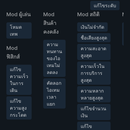
แก้ไขระดับ
Mod ผู้เล่น
Mod
Mod สถิติ
Mo
สินค้า
โหมด
เงินไม่จำกัด
ค
คงคลัง
เทพ
ใ
ชื่อเสียงสูงสุด
เล
ความ
Mod
ความสะอาด
ทนทาน
สูงสุด
ฟิสิกส์
ของไอ
เทมไม่
ความเร็วใน
แก้ไข
ลดลง
การบริการ
ความเร็ว
สูงสุด
คัดลอก
ในการ
ไอเทม
เดิน
ความหลาก
เวลา
หลายสูงสุด
แก้ไข
แยก
ความสูง
แก้ไขจำนวน
กระโดด
เงิน
แก้ไข