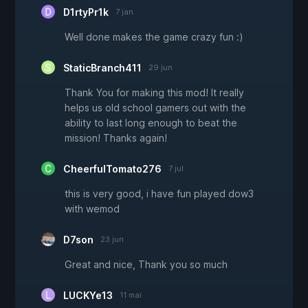
D1rtyPr1k
7 jan
Well done makes the game crazy fun :)
StaticBranch411
29 jun
Thank You for making this mod! It really
helps us old school gamers out with the
ability to last long enough to beat the
mission! Thanks again!
CheerfulTomato276
7 jul
this is very good, i have fun played dow3
with wemod
D7son
23 jun
Great and nice, Thank you so much
LUCKYe13
11 mai