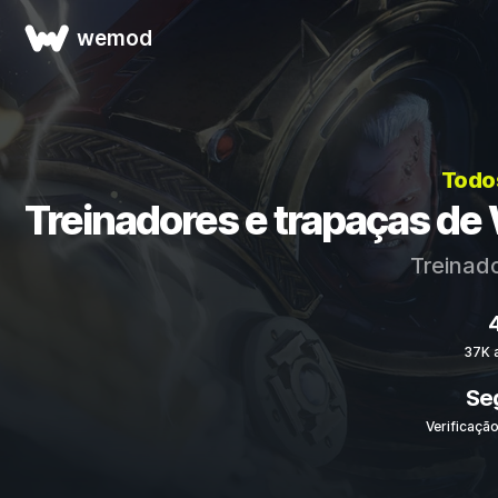
wemod
Todo
Treinadores e trapaças de
Treinad
4
37K 
Se
Verificação