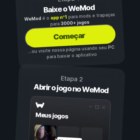
Baixe o WeMod
para mods e trapaças
app nº1
é o
WeMod
3000+ jogos
para
Começar
PC
...ou visite nossa página usando seu
para baixar o aplicativo
Etapa 2
Abrir o jogo no WeMod
Meus jogos