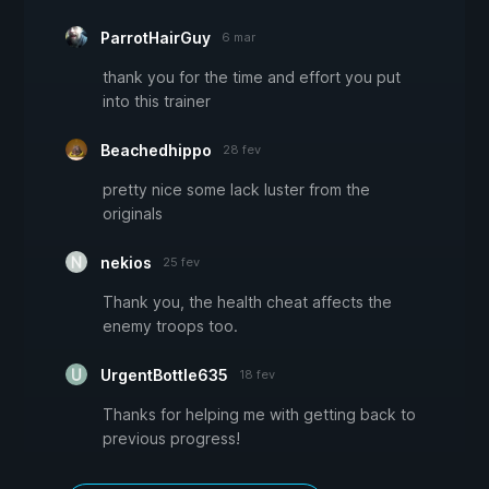
ParrotHairGuy
6 mar
thank you for the time and effort you put
into this trainer
Beachedhippo
28 fev
pretty nice some lack luster from the
originals
nekios
25 fev
Thank you, the health cheat affects the
enemy troops too.
UrgentBottle635
18 fev
Thanks for helping me with getting back to
previous progress!