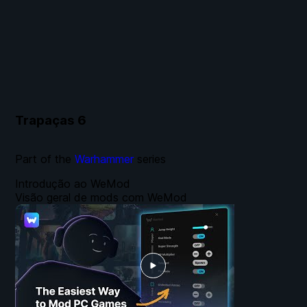
Trapaças
6
Part of the
Warhammer
series
Introdução ao WeMod
Visão geral de mods com WeMod