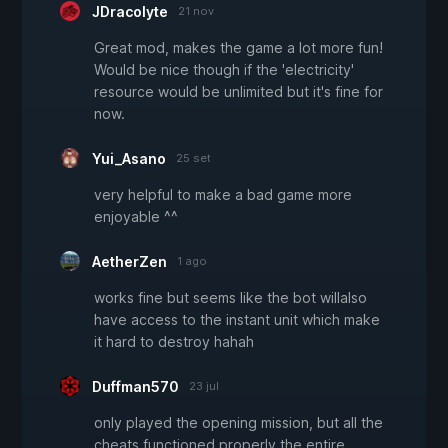
JDracolyte
21 nov
Great mod, makes the game a lot more fun!
Would be nice though if the 'electricity'
resource would be unlimited but it's fine for
now.
Yui_Asano
25 set
very helpful to make a bad game more
enjoyable ^^
AetherZen
1 ago
works fine but seems like the bot willalso
have access to the instant unit which make
it hard to destroy hahah
Duffman570
23 jul
only played the opening mission, but all the
cheats functioned properly the entire