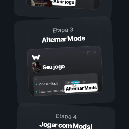
Abrir jogo
Etapa 3
Alternar Mods
Seu jogo
Ligada
Desligada
Vida ilimitada
Alternar Mods
Estamina ilimitada
Etapa 4
Jogar com Mods!