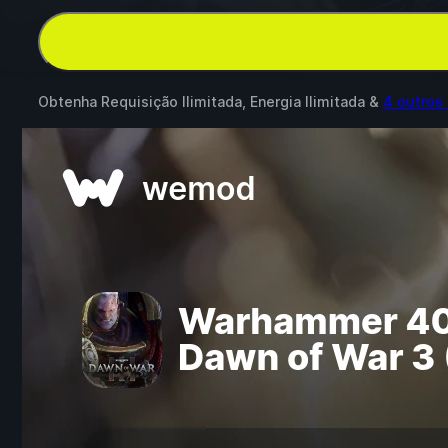
Obtenha Requisição Ilimitada, Energia Ilimitada &
4 outros