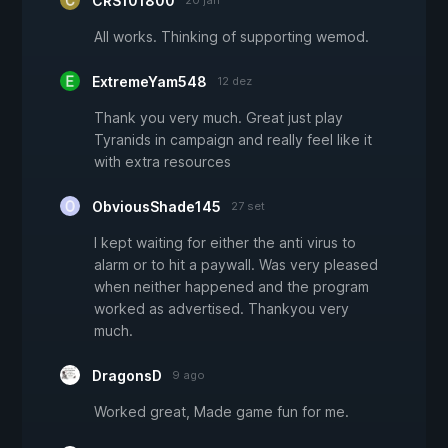
CRS101800
20 jan
All works. Thinking of supporting wemod.
ExtremeYam548
12 dez
Thank you very much. Great just play
Tyranids in campaign and really feel like it
with extra resources
ObviousShade145
27 set
I kept waiting for either the anti virus to
alarm or to hit a paywall. Was very pleased
when neither happened and the program
worked as advertised. Thankyou very
much.
DragonsD
9 ago
Worked great, Made game fun for me.