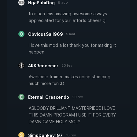
NgaPuhiDog
8 ago
to much this amazing awesome always
appreciated for your efforts cheers :)
ObviousSail969
5 mar
I love this mod a lot thank you for making it
happen
ARKRedeemer
20 fev
Awesome trainer, makes comp stomping
much more fun :D
Eternal_Crescendo
20 fev
ABLOODY BRILLIANT MASTERPIECE I LOVE
THIS DAMN PROGRAM I USE IT FOR EVERY
DAMN GAME HOLY MOLY
SimpDonkey197
18 fev