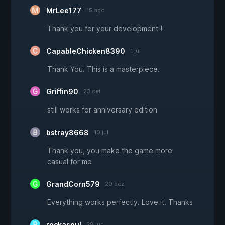
MrLee177
15 ago
Thank you for your development !
CapableChicken8390
1 jul
Thank You. This is a masterpiece.
Griffin90
23 set
still works for anniversary edition
bstray8668
10 jul
Thank you, you make the game more
casual for me
GrandCorn579
20 dez
Everything works perfectly. Love it. Thanks
rockasoul
28 jun