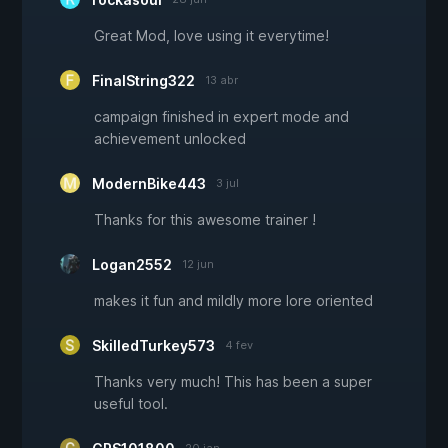
Great Mod, love using it everytime!
FinalString322
13 abr
campaign finished in expert mode and
achievement unlocked
ModernBike443
3 jul
Thanks for this awesome trainer !
Logan2552
12 jun
makes it fun and mildly more lore oriented
SkilledTurkey573
4 fev
Thanks very much! This has been a super
useful tool.