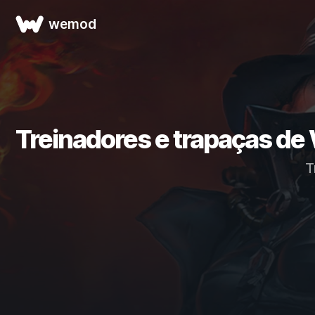
wemod
Treinadores e trapaças de
T