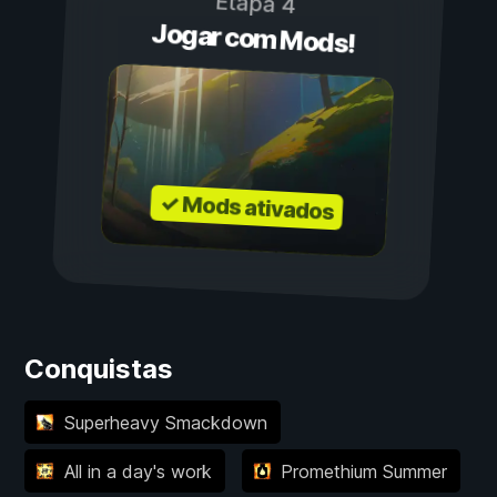
Etapa 4
Jogar com Mods!
✓ Mods ativados
Conquistas
Superheavy Smackdown
All in a day's work
Promethium Summer