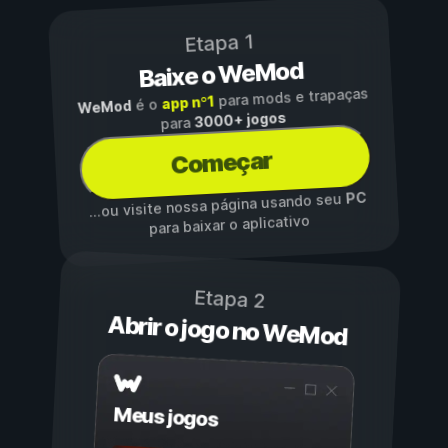
Etapa 1
Baixe o WeMod
para mods e trapaças
app nº1
é o
WeMod
3000+ jogos
para
Começar
PC
...ou visite nossa página usando seu
para baixar o aplicativo
Etapa 2
Abrir o jogo no WeMod
Meus jogos