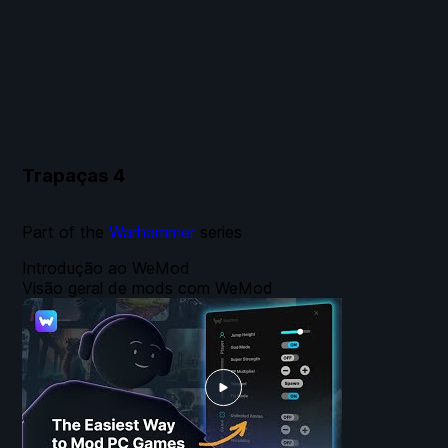
Trapaças
4
Part of the
Warhammer
series
Introdução ao WeMod
Visão geral de mods com WeMod