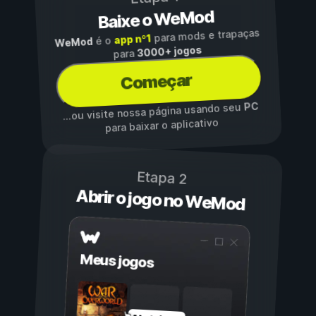
Baixe o WeMod
para mods e trapaças
app nº1
é o
WeMod
3000+ jogos
para
Começar
PC
...ou visite nossa página usando seu
para baixar o aplicativo
Etapa 2
Abrir o jogo no WeMod
Meus jogos