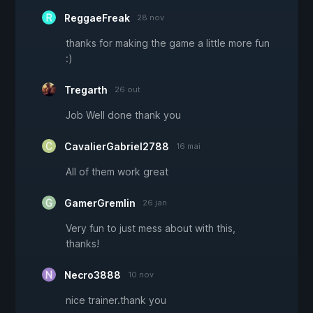
ReggaeFreak
28 nov
thanks for making the game a little more fun
:)
Tregarth
26 out
Job Well done thank you
CavalierGabriel2788
16 mai
All of them work great
GamerGremlin
26 jan
Very fun to just mess about with this,
thanks!
Necro3888
10 nov
nice trainer.thank you