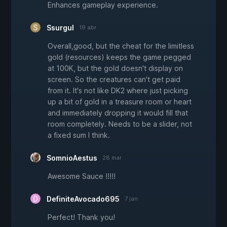
Enhances gameplay experience.
Ssurgul
19 abr
Overall,good, but the cheat for the limitless
gold (resources) keeps the game pegged
at 100K, but the gold doesn't display on
screen. So the creatures can't get paid
from it. It's not like DK2 where just picking
up a bit of gold in a treasure room or heart
and immediately dropping it would fill that
room completely. Needs to be a slider, not
a fixed sum I think.
SomnioAestus
28 mar
Awesome Sauce !!!!!
DefiniteAvocado695
7 jan
Perfect! Thank you!