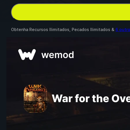
Obtenha Recursos Ilimitados, Pecados Ilimitados &
6 outr