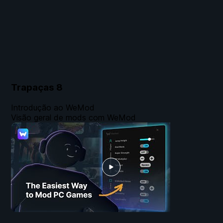
Trapaças
8
Introdução ao WeMod
Visão geral de mods com WeMod