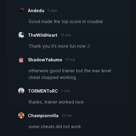
Andedu
5 ago
Good made the top score in crusible
TheWildHeart
19 mai
Thank you it's more fun now :)
ShadowYakumo
17 mai
otherwise good trainer but the max level
cheat stopped working
TORMENToRC
2 mai
thanks, trainer worked nice
Championvilla
23 fev
some cheats did not work