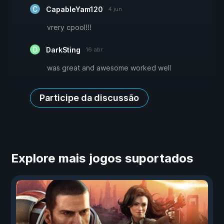
CapableYam120
4 jun
vrery cpool!!!
DarkSting
16 abr
was great and awesome worked well
Participe da discussão
Explore mais jogos suportados