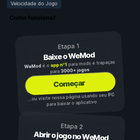
Velocidade do Jogo
Como funciona?
Etapa 1
Baixe o WeMod
para mods e trapaças
app nº1
é o
WeMod
3000+ jogos
para
Começar
PC
...ou visite nossa página usando seu
para baixar o aplicativo
Etapa 2
Abrir o jogo no WeMod