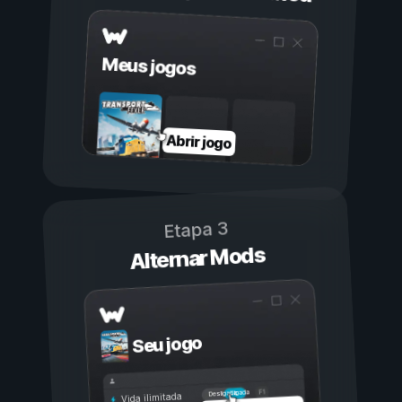
Meus jogos
Abrir jogo
Etapa 3
Alternar Mods
Seu jogo
Ligada
Desligada
Vida ilimitada