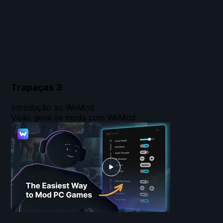
Trapaças
3
Introdução ao WeMod
Visão geral de mods com WeMod