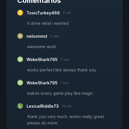
Comentários
ToxicTurkey466
2 set
it done what i wanted
nelsonmcl
5 ago
awesome work
WokeShark795
2 ago
works perfect like always thank you
WokeShark795
1 ago
makes every game play like magic
LexicalRiddle73
29 jan
thank you very much, works really great.
please do more.