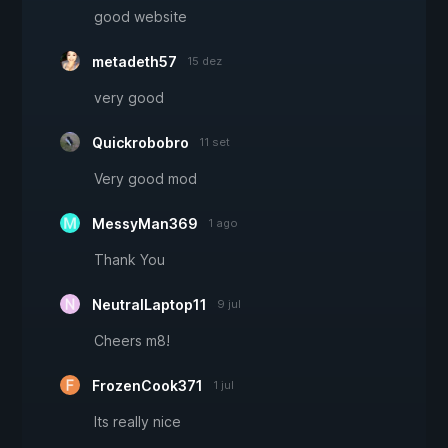
good website
metadeth57
15 dez
very good
Quickrobobro
11 set
Very good mod
MessyMan369
1 ago
Thank You
NeutralLaptop11
9 jul
Cheers m8!
FrozenCook371
1 jul
Its really nice