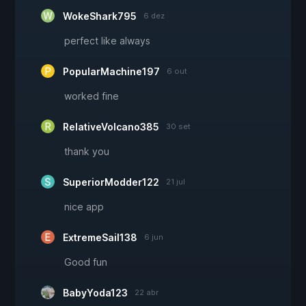
WokeShark795
6 dez
perfect like always
PopularMachine197
6 out
worked fine
RelativeVolcano385
30 set
thank you
SuperiorModder122
21 jul
nice app
ExtremeSail138
6 jun
Good fun
BabyYoda123
22 abr