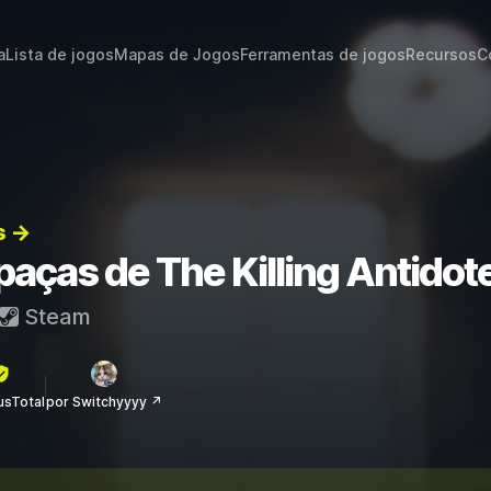
a
Lista de jogos
Mapas de Jogos
Ferramentas de jogos
Recursos
C
s →
paças de The Killing Antidot
Steam
rusTotal
por Switchyyyy ↗