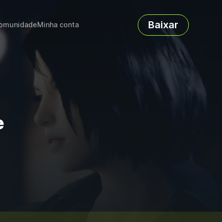
Baixar
omunidade
Minha conta
e