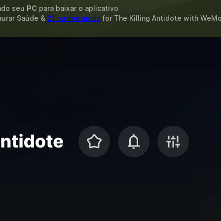
ando seu
PC
para baixar o aplicativo
taurar Saúde &
21 outros mods
for
The Killing Antidote
with
WeMo