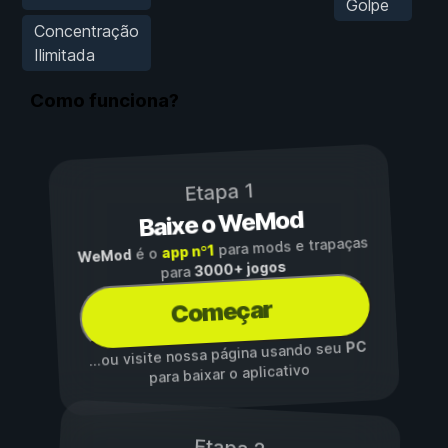
Golpe
Concentração
Ilimitada
Como funciona?
Etapa 1
Baixe o WeMod
para mods e trapaças
app nº1
é o
WeMod
3000+ jogos
para
Começar
PC
...ou visite nossa página usando seu
para baixar o aplicativo