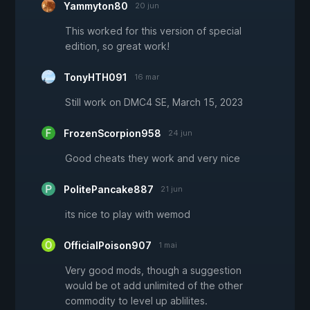
Yammyton80
20 jun
This worked for this version of special
edition, so great work!
TonyHTH091
16 mar
Still work on DMC4 SE, March 15, 2023
FrozenScorpion958
24 jun
Good cheats they work and very nice
PolitePancake887
21 jun
its nice to play with wemod
OfficialPoison907
1 mai
Very good mods, though a suggestion
would be ot add unlimited of the other
commodity to level up ablilites.