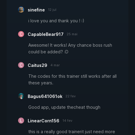
sinefine
12 jul
i love you and thank you ! :)
CapableBear917
25 mai
Awesome! It works! Any chance boss rush
could be added? :D
Caitus29
4 mar
The codes for this trainer still works after all
these years.
Bagus641061ok
22 fev
Good app, update thecheat though
LinearCorn156
14 fev
this is a really good trainerit just need more