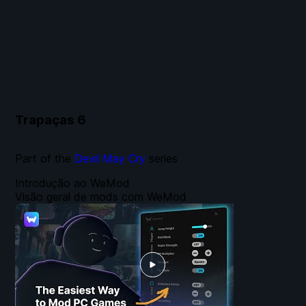
Trapaças
6
Part of the
Devil May Cry
series
Introdução ao WeMod
Visão geral de mods com WeMod