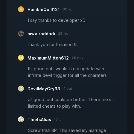
HumbleQuill121
30 abr
I say thanks to developer xD
mwalraddadi
28 fev
thank you for this mod !!!
MaximumMitten612
28 nov
Its good but i would like a update with
infinite devil trigger for all the charaters
DevilMayCry93
4 out
all good, but could be better. There are still
limited cheats to play with.
ThiefsAlias
13 jul
Screw trish BP, This saved my marriage