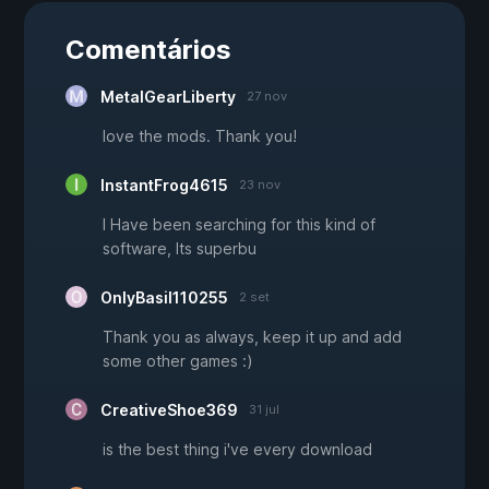
Comentários
MetalGearLiberty
27 nov
love the mods. Thank you!
InstantFrog4615
23 nov
I Have been searching for this kind of
software, Its superbu
OnlyBasil110255
2 set
Thank you as always, keep it up and add
some other games :)
CreativeShoe369
31 jul
is the best thing i've every download