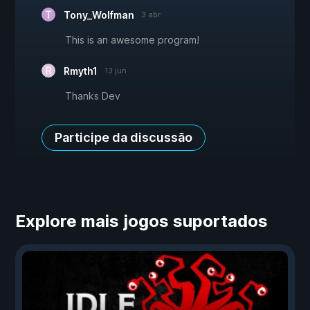
Tony_Wolfman
3 abr
This is an awesome program!
Rmyth1
13 jun
Thanks Dev
Participe da discussão
Explore mais jogos suportados