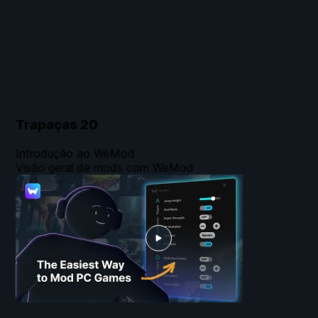
Trapaças
20
Introdução ao WeMod
Visão geral de mods com WeMod