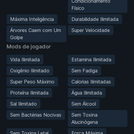
Condicionamento
Físico
Máxima Inteligência
Durabilidade Ilimitada
Árvores Caem com Um
Super Velocidade
Golpe
Mods de jogador
Vida Ilimitada
Estamina Ilimitada
Oxigênio Ilimitado
Sem Fadiga
Super Peso Máximo
Calorias Ilimitadas
Proteína Ilimitada
Água Ilimitada
Sal Ilimitado
Sem Álcool
Sem Bactérias Nocivas
Sem Toxina
Alucinógena
Sem Toxina Letal
Força Máxima