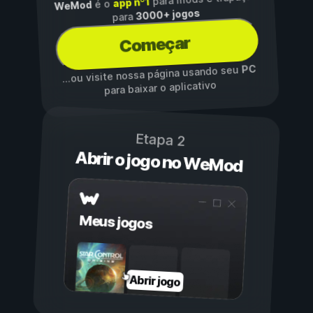
app nº1
é o
WeMod
3000+ jogos
para
Começar
PC
...ou visite nossa página usando seu
para baixar o aplicativo
Etapa 2
Abrir o jogo no WeMod
Meus jogos
Abrir jogo