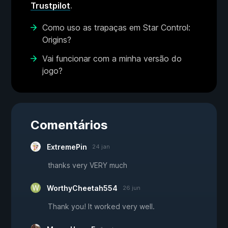
Trustpilot
.
Como uso as trapaças em Star Control:
Origins?
Vai funcionar com a minha versão do
jogo?
Comentários
ExtremePin
24 jan
thanks very VERY much
WorthyCheetah554
26 jun
Thank you! It worked very well.