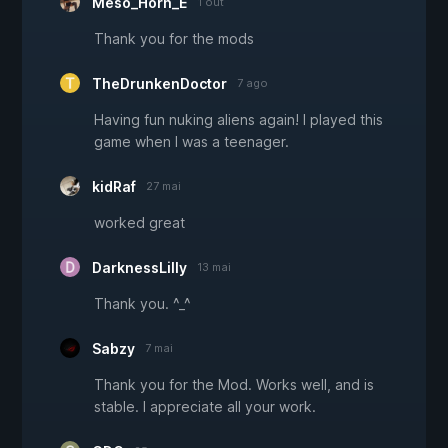
Meso_Horn_E
1 out
Thank you for the mods
TheDrunkenDoctor
7 ago
Having fun nuking aliens again! I played this
game when I was a teenager.
kidRaf
27 mai
worked great
DarknessLilly
13 mai
Thank you. ^_^
Sabzy
7 mai
Thank you for the Mod. Works well, and is
stable. I appreciate all your work.