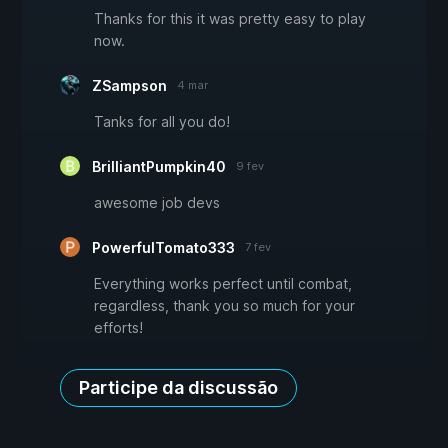
Thanks for this it was pretty easy to play
now.
ZSampson
4 mar
Tanks for all you do!
BrilliantPumpkin40
9 fev
awesome job devs
PowerfulTomato333
7 fev
Everything works perfect until combat,
regardless, thank you so much for your
efforts!
Participe da discussão