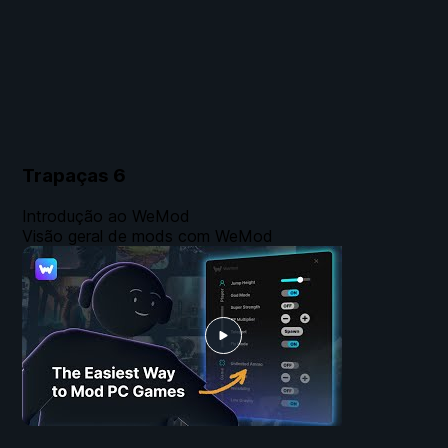
Trapaças
6
Introdução ao WeMod
Visão geral de mods com WeMod