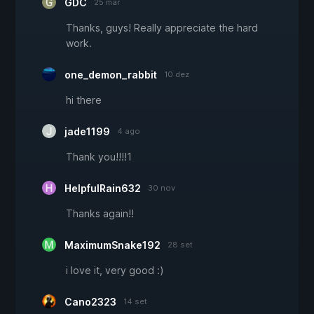
GDC
25 mar
Thanks, guys! Really appreciate the hard
work.
one_demon_rabbit
10 dez
hi there
jade1199
4 ago
Thank you!!!!1
HelpfulRain632
30 nov
Thanks again!!
MaximumSnake192
28 set
i love it, very good :)
Cano2323
14 set