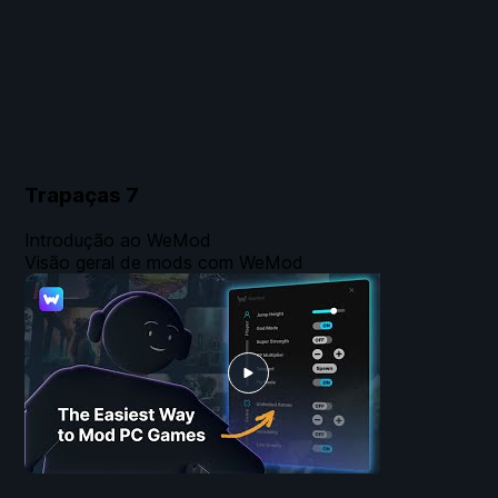
Trapaças
7
Introdução ao WeMod
Visão geral de mods com WeMod