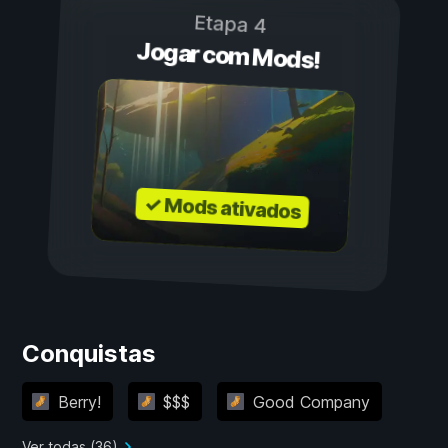
Etapa 4
Jogar com Mods!
✓ Mods ativados
Conquistas
Berry!
$$$
Good Company
Ver todas (36)