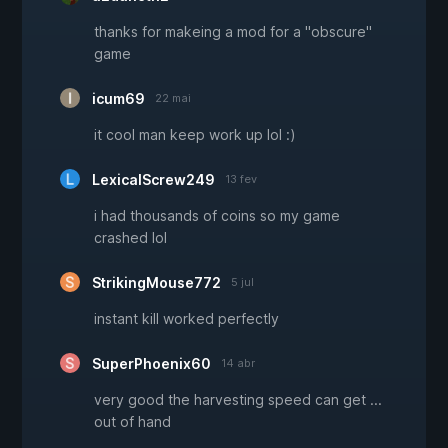
thanks for makeing a mod for a "obscure"
game
icum69
22 mai
it cool man keep work up lol :)
LexicalScrew249
13 fev
i had thousands of coins so my game
crashed lol
StrikingMouse772
5 jul
instant kill worked perfectly
SuperPhoenix60
14 abr
very good the harvesting speed can get ...
out of hand