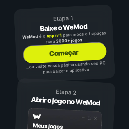
Etapa 1
Baixe o WeMod
para mods e trapaças
app nº1
é o
WeMod
3000+ jogos
para
Começar
PC
...ou visite nossa página usando seu
para baixar o aplicativo
Etapa 2
Abrir o jogo no WeMod
Meus jogos