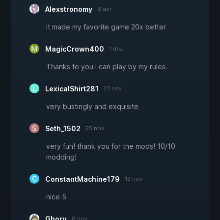
Alexstronomy
6 abr
it made my favorite game 20x better
MagicCrown400
1 dez
Thanks to you I can play by my rules.
LexicalShirt281
27 nov
very bustingly and exquisite
Seth_1502
25 nov
very fun! thank you for the mods! 10/10
modding!
ConstantMachine179
13 nov
nice 5
Ghoru
8 nov