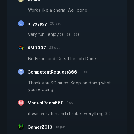
Works like a charm! Well done
ollyyyyyy
28 set
very fun i enjoy :))))))))))))
XMD007
23 set
No Errors and Gets The Job Done.
CompetentRequest866
11 set
Thank you SO much. Keep on doing what
you're doing.
ManualRoom560
1 set
it was very fun and i broke everything XD
GamerZ013
18 jun