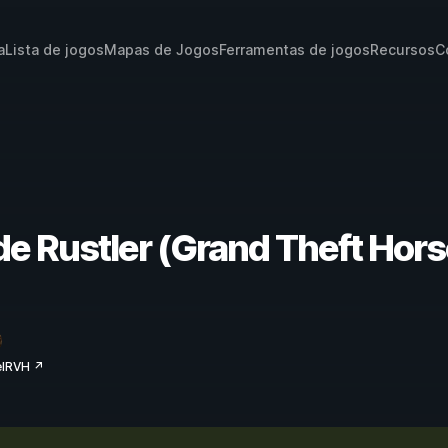
a
Lista de jogos
Mapas de Jogos
Ferramentas de jogos
Recursos
C
de Rustler (Grand Theft Hors
elRVH ↗