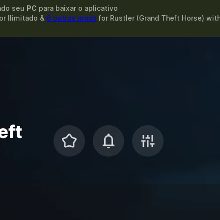
ando seu
PC
para baixar o aplicativo
r Ilimitado &
6 outros mods
for
Rustler (Grand Theft Horse)
wit