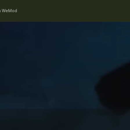
h
WeMod