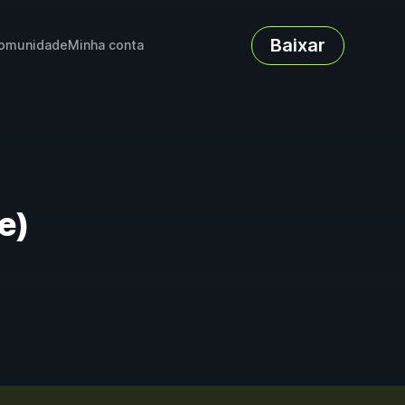
Baixar
omunidade
Minha conta
e)