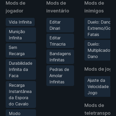
Mods de
Mods de
Mods de
jogador
inventário
inimigos
Vida Infinita
Editar
Duelo: Dano
Dinari
Extremo/Golp
Munição
Fatais
Infinita
Editar
Trinacria
Duelo:
Sem
Multiplicador d
Recarga
Bandagens
Dano
Infinitas
Durabilidade
Mods de jogo
Infinita da
Pedras de
Faca
Amolar
Ajuste da
Infinitas
Recarga
Velocidade do
Instantânea
Jogo
da Espora
do Cavalo
Mods de
teletransport
Modo