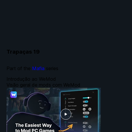
Trapaças
19
Part of the
Mafia
series
Introdução ao WeMod
Visão geral de mods com WeMod