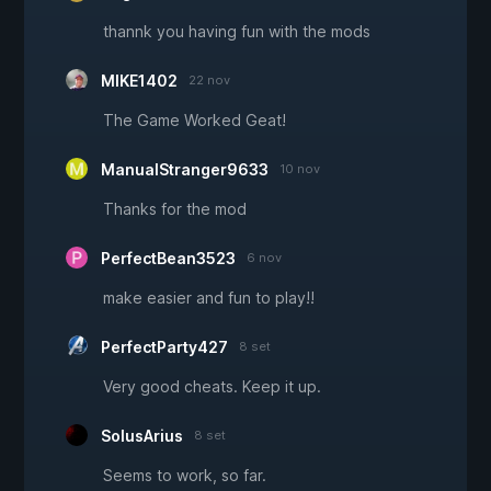
thannk you having fun with the mods
MIKE1402
22 nov
The Game Worked Geat!
ManualStranger9633
10 nov
Thanks for the mod
PerfectBean3523
6 nov
make easier and fun to play!!
PerfectParty427
8 set
Very good cheats. Keep it up.
SolusArius
8 set
Seems to work, so far.