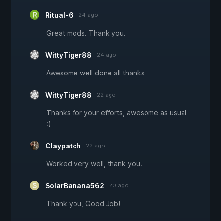
Ritual-6
24 ago
Great mods. Thank you.
WittyTiger88
24 ago
Awesome well done all thanks
WittyTiger88
22 ago
Thanks for your efforts, awesome as usual
:)
Claypatch
22 ago
Worked very well, thank you.
SolarBanana562
20 ago
Thank you, Good Job!