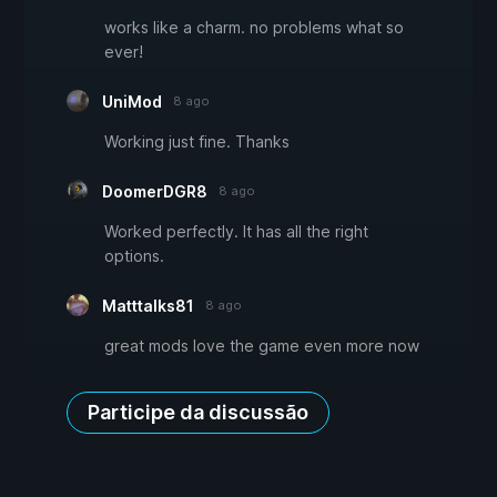
works like a charm. no problems what so
ever!
UniMod
8 ago
Working just fine. Thanks
DoomerDGR8
8 ago
Worked perfectly. It has all the right
options.
Matttalks81
8 ago
great mods love the game even more now
Participe da discussão