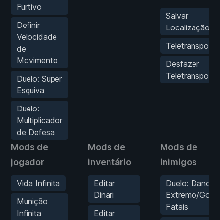
Furtivo
Salvar
Definir
Localização
Velocidade
Teletransporte
de
Movimento
Desfazer
Teletransporte
Duelo: Super
Esquiva
Duelo:
Multiplicador
de Defesa
Mods de
Mods de
Mods de
jogador
inventário
inimigos
Vida Infinita
Editar
Duelo: Dano
Dinari
Extremo/Golp
Munição
Fatais
Infinita
Editar