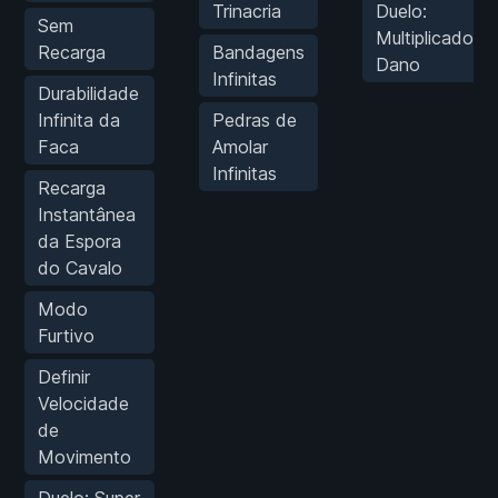
Trinacria
Duelo:
Sem
Multiplicador d
Recarga
Bandagens
Dano
Infinitas
Durabilidade
Infinita da
Pedras de
Faca
Amolar
Infinitas
Recarga
Instantânea
da Espora
do Cavalo
Modo
Furtivo
Definir
Velocidade
de
Movimento
Duelo: Super