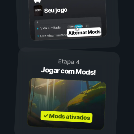
Seu jogo
Ligada
Desligada
Vida ilimitada
Alternar Mods
Estamina ilimitada
Etapa 4
Jogar com Mods!
✓ Mods ativados