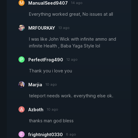
ManualSeed9407
14 ago
Everything worked great, No issues at all
MRFOURKAY
13 ago
I was like John Wick with infinite ammo and
infinite Health , Baba Yaga Style lol
PerfectFrog490
12 ago
Thank you i love you
Marjia
10 ago
teleport needs work. everything else ok.
Azboth
10 ago
thanks man god bless
frightnight0330
8 ago