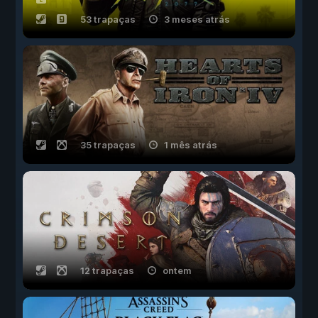
53 trapaças
3 meses atrás
35 trapaças
1 mês atrás
12 trapaças
ontem