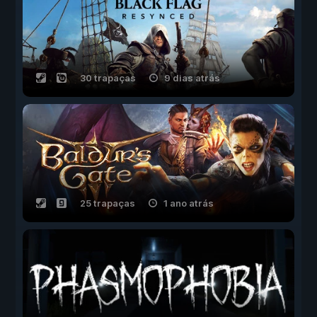
30 trapaças
9 dias atrás
25 trapaças
1 ano atrás