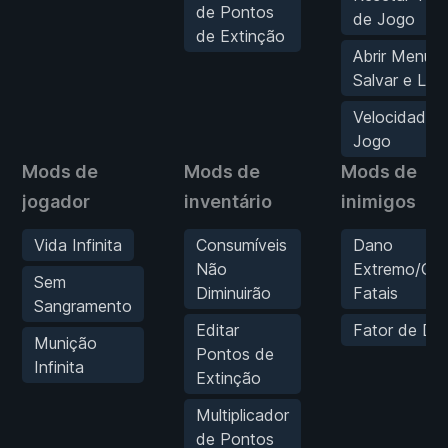
de Pontos
de Jogo
de Extinção
Abrir Menu 
Salvar e Loja
Velocidade 
Jogo
Mods de
Mods de
Mods de
jogador
inventário
inimigos
Vida Infinita
Consumíveis
Dano
Não
Extremo/Gol
Sem
Diminuirão
Fatais
Sangramento
Editar
Fator de Da
Munição
Pontos de
Infinita
Extinção
Multiplicador
de Pontos