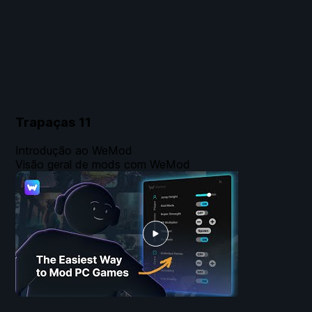
Trapaças
11
Introdução ao WeMod
Visão geral de mods com WeMod