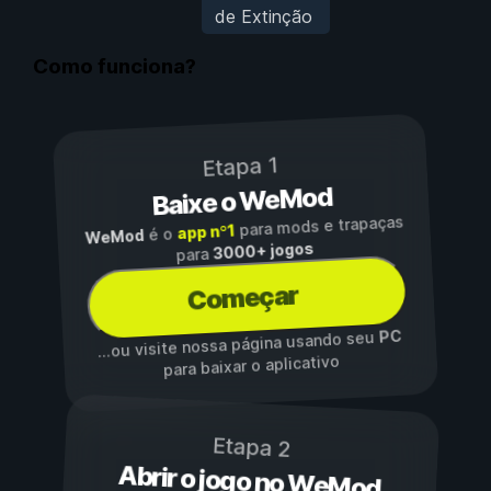
de Extinção
Como funciona?
Etapa 1
Baixe o WeMod
para mods e trapaças
app nº1
é o
WeMod
3000+ jogos
para
Começar
PC
...ou visite nossa página usando seu
para baixar o aplicativo
Etapa 2
Abrir o jogo no WeMod