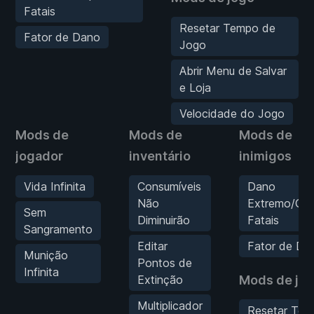
Fatais
Resetar Tempo de
Fator de Dano
Jogo
Abrir Menu de Salvar
e Loja
Velocidade do Jogo
Mods de
Mods de
Mods de
jogador
inventário
inimigos
Vida Infinita
Consumíveis
Dano
Não
Extremo/Gol
Sem
Diminuirão
Fatais
Sangramento
Editar
Fator de Da
Munição
Pontos de
Infinita
Extinção
Mods de jo
Multiplicador
Resetar Te