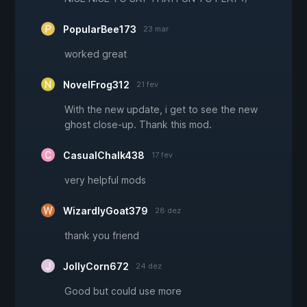
PopularBee173
23 mar
worked great
NovelFrog312
21 fev
With the new update, i get to see the new
ghost close-up. Thank this mod.
CasualChalk438
17 fev
very helpful mods
WizardlyGoat379
28 dez
thank you friend
JollyCorn672
24 dez
Good but could use more