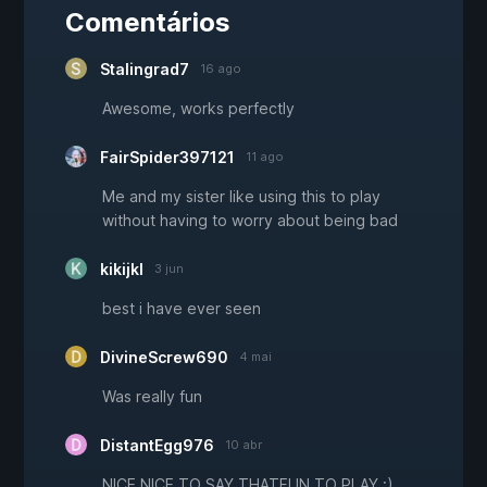
Comentários
Stalingrad7
16 ago
Awesome, works perfectly
FairSpider397121
11 ago
Me and my sister like using this to play
without having to worry about being bad
kikijkl
3 jun
best i have ever seen
DivineScrew690
4 mai
Was really fun
DistantEgg976
10 abr
NICE NICE TO SAY THATFUN TO PLAY :)