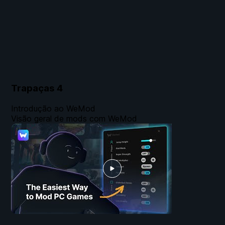
Trapaças
4
Introdução ao WeMod
Visão geral de mods com WeMod