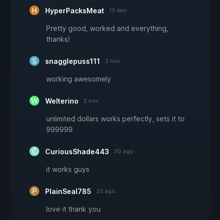
HyperPacksMeat
13 dez
Pretty good, worked and everything,
thanks!
snagglepuss111
2 nov
working awesomely
Welterino
2 nov
unlimited dollars works perfectly, sets it to
999999
CuriousShade443
30 ago
it works guys
PlainSeal785
23 ago
love it thank you