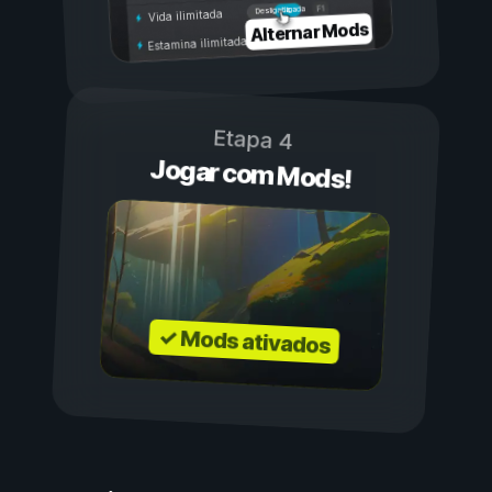
Ligada
Desligada
Vida ilimitada
Alternar Mods
Estamina ilimitada
Etapa 4
Jogar com Mods!
✓ Mods ativados