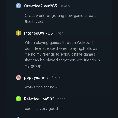
CreativeRiver265
18 ago
Great work for getting new game cheats,
thank you!
IntenseOwl768
7 ago
When playing games through WeMod ,I
don't feel stressed when playing.It allows
me nd my friends to enjoy offline games
that can be played together with friends in
my group.
poppynannie
5 ago
works fine for now
RelativeLion503
2 ago
cool, its very good