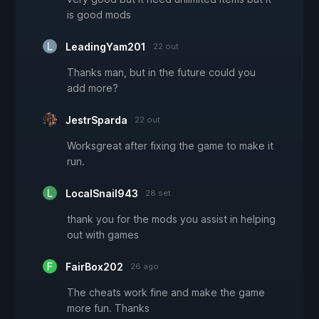
is good mods
LeadingYam201
22 out
Thanks man, but in the future could you
add more?
JestrSparda
22 out
Worksgreat after fixing the game to make it
run.
LocalSnail943
28 set
thank you for the mods you assist in helping
out with games
FairBox202
26 ago
The cheats work fine and make the game
more fun. Thanks