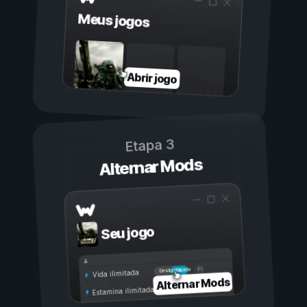
Meus jogos
Abrir jogo
Etapa 3
Alternar Mods
Seu jogo
Ligada
Desligada
Vida ilimitada
Alternar Mods
Estamina ilimitada