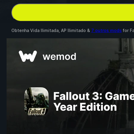
Obtenha Vida Ilimitada, AP Ilimitado &
7 outros mods
for
Fa