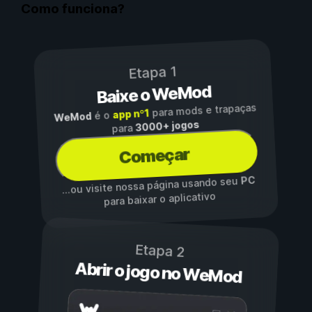
Como funciona?
Etapa 1
Baixe o WeMod
para mods e trapaças
app nº1
é o
WeMod
3000+ jogos
para
Começar
PC
...ou visite nossa página usando seu
para baixar o aplicativo
Etapa 2
Abrir o jogo no WeMod