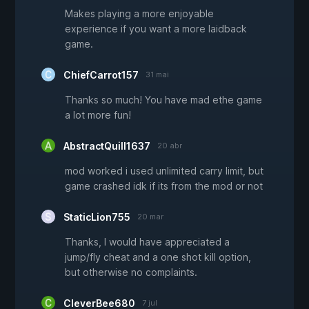
Makes playing a more enjoyable
experience if you want a more laidback
game.
ChiefCarrot157
31 mai
Thanks so much! You have mad ethe game
a lot more fun!
AbstractQuill1637
20 abr
mod worked i used unlimited carry limit, but
game crashed idk if its from the mod or not
StaticLion755
20 mar
Thanks, I would have appreciated a
jump/fly cheat and a one shot kill option,
but otherwise no complaints.
CleverBee680
7 jul