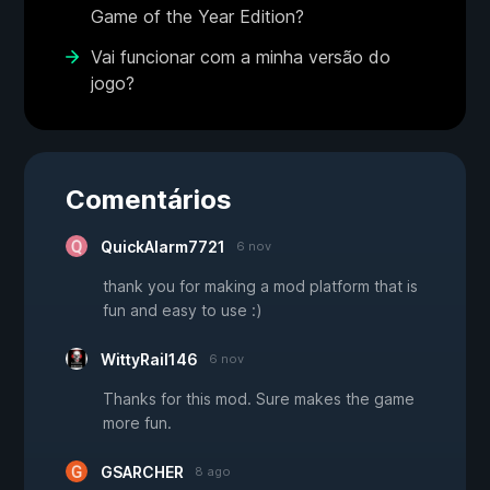
Game of the Year Edition?
Vai funcionar com a minha versão do
jogo?
Comentários
QuickAlarm7721
6 nov
thank you for making a mod platform that is
fun and easy to use :)
WittyRail146
6 nov
Thanks for this mod. Sure makes the game
more fun.
GSARCHER
8 ago