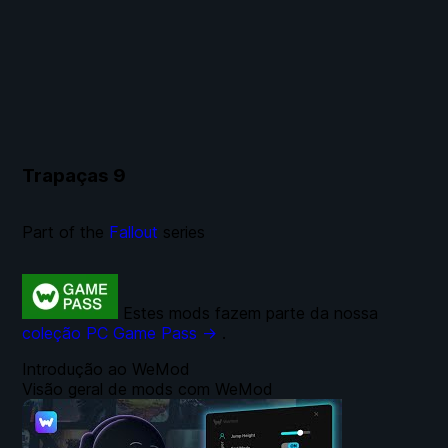
Trapaças
9
Part of the
Fallout
series
Estes mods fazem parte da nossa
coleção PC Game Pass →
.
Introdução ao WeMod
Visão geral de mods com WeMod