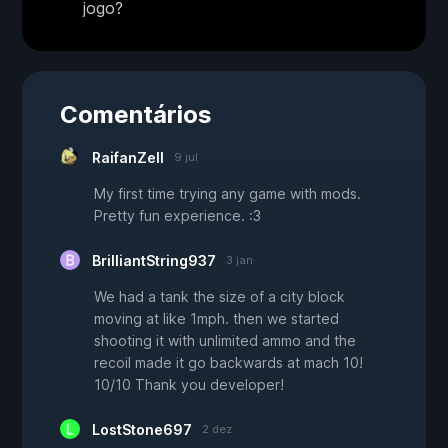
jogo?
Comentários
RaifanZell
9 jul
My first time trying any game with mods.
Pretty fun experience. :3
BrilliantString937
3 jan
We had a tank the size of a city block
moving at like 1mph. then we started
shooting it with unlimited ammo and the
recoil made it go backwards at mach 10!
10/10 Thank you developer!
LostStone697
2 dez