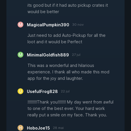
its good but if it had auto pickup crates it
would be better
MagicalPumpkin390
30 nov
Just need to add Auto-Pickup for all the
loot and it would be Perfect
MinimalGoldfish889
27 jul
This was a wonderful and hilarious
experience. I thank all who made this mod
app for the joy and laughter.
UsefulFrog828
22 jul
!!!!!!!!Thank you!!!!!!! My day went from awful
to one of the best ever. Your hard work
really put a smile on my face. Thank you.
HoboJoe15
28 mai