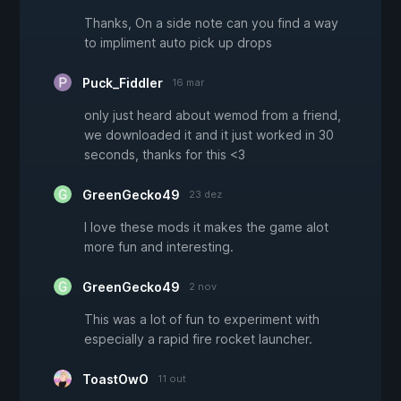
Thanks, On a side note can you find a way
to impliment auto pick up drops
Puck_Fiddler
16 mar
only just heard about wemod from a friend,
we downloaded it and it just worked in 30
seconds, thanks for this <3
GreenGecko49
23 dez
I love these mods it makes the game alot
more fun and interesting.
GreenGecko49
2 nov
This was a lot of fun to experiment with
especially a rapid fire rocket launcher.
ToastOwO
11 out