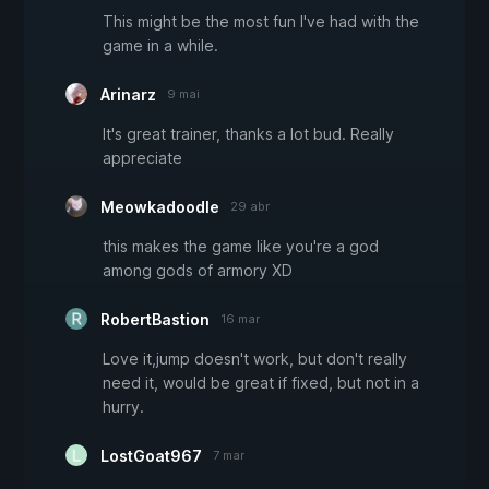
This might be the most fun I've had with the
game in a while.
Arinarz
9 mai
It's great trainer, thanks a lot bud. Really
appreciate
Meowkadoodle
29 abr
this makes the game like you're a god
among gods of armory XD
RobertBastion
16 mar
Love it,jump doesn't work, but don't really
need it, would be great if fixed, but not in a
hurry.
LostGoat967
7 mar