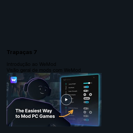
Trapaças
7
Introdução ao WeMod
Visão geral de mods com WeMod