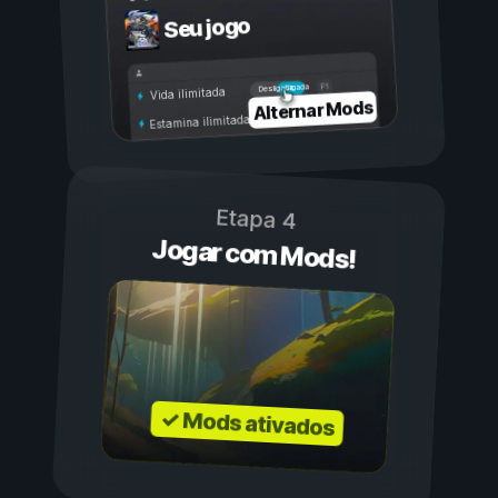
Seu jogo
Ligada
Desligada
Vida ilimitada
Alternar Mods
Estamina ilimitada
Etapa 4
Jogar com Mods!
✓ Mods ativados