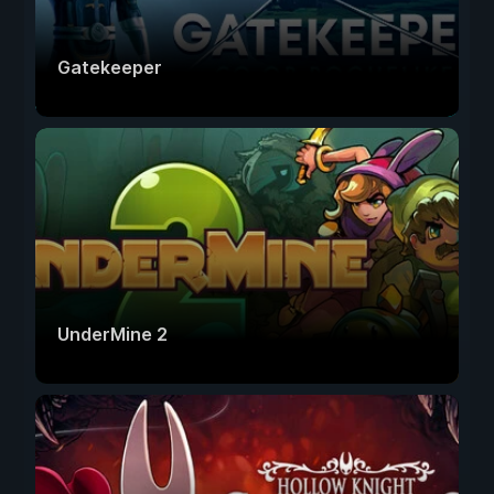
Gatekeeper
UnderMine 2