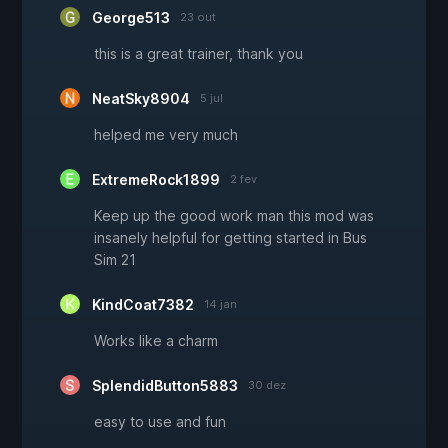
George513
23 out
this is a great trainer, thank you
NeatSky8904
5 jul
helped me very much
ExtremeRock1899
2 fev
Keep up the good work man this mod was
insanely helpful for getting started in Bus
Sim 21
KindCoat7382
14 jan
Works like a charm
SplendidButton5883
30 dez
easy to use and fun