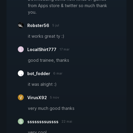
from Apps store & twitter so much thank
you.
Robster56
5 jul
it works great ty :)
LocalShirt777
17 mar
good trainee, thanks
bot_fodder
6 mar
it was alright :)
VirusX92
5 nov
very much good thanks
ssssssssussss
22 mai
very cool