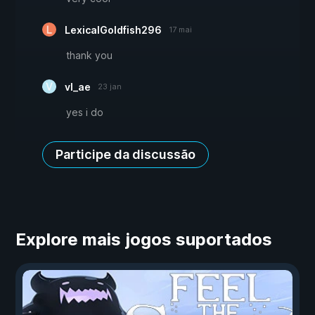
LexicalGoldfish296
17 mai
thank you
vl_ae
23 jan
yes i do
Participe da discussão
Explore mais jogos suportados