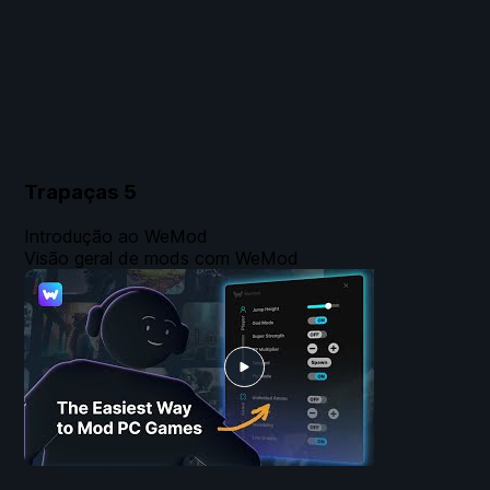
Trapaças
5
Introdução ao WeMod
Visão geral de mods com WeMod