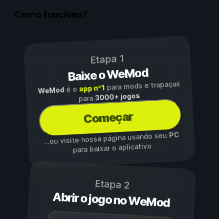
Como funciona?
Etapa 1
Baixe o WeMod
para mods e trapaças
app nº1
é o
WeMod
3000+ jogos
para
Começar
PC
...ou visite nossa página usando seu
para baixar o aplicativo
Etapa 2
Abrir o jogo no WeMod