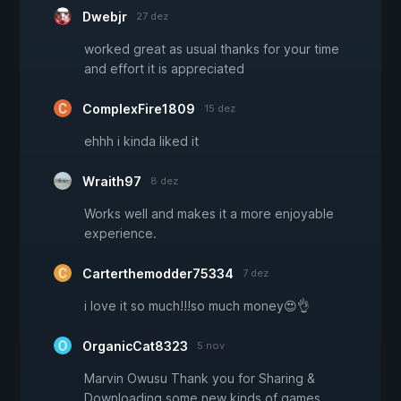
Dwebjr
27 dez
worked great as usual thanks for your time
and effort it is appreciated
ComplexFire1809
15 dez
ehhh i kinda liked it
Wraith97
8 dez
Works well and makes it a more enjoyable
experience.
Carterthemodder75334
7 dez
i love it so much!!!so much money😍👌
OrganicCat8323
5 nov
Marvin Owusu Thank you for Sharing &
Downloading some new kinds of games