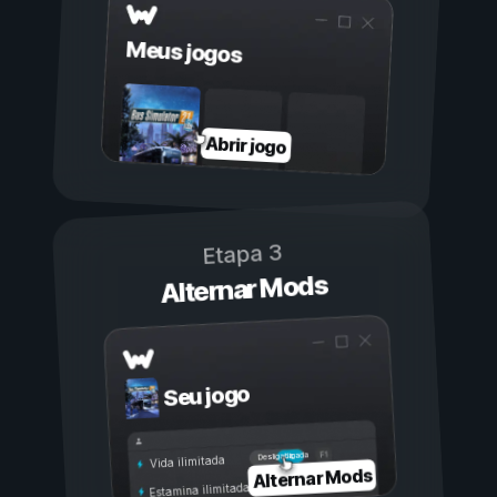
Meus jogos
Abrir jogo
Etapa 3
Alternar Mods
Seu jogo
Ligada
Desligada
Vida ilimitada
Alternar Mods
Estamina ilimitada