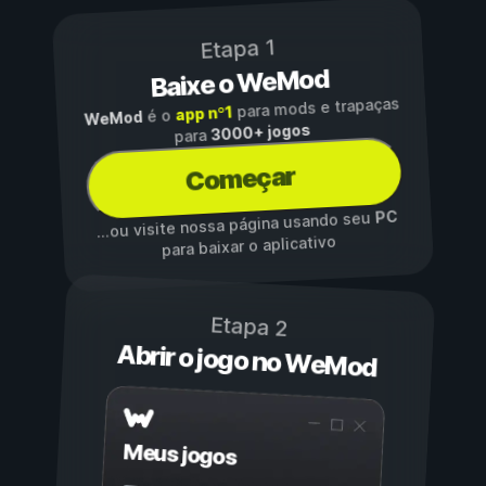
Etapa 1
Baixe o WeMod
para mods e trapaças
app nº1
é o
WeMod
3000+ jogos
para
Começar
PC
...ou visite nossa página usando seu
para baixar o aplicativo
Etapa 2
Abrir o jogo no WeMod
Meus jogos