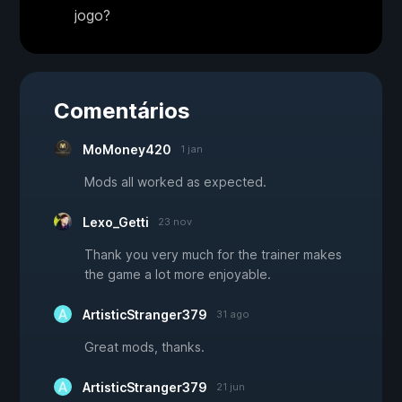
jogo?
Comentários
MoMoney420
1 jan
Mods all worked as expected.
Lexo_Getti
23 nov
Thank you very much for the trainer makes
the game a lot more enjoyable.
ArtisticStranger379
31 ago
Great mods, thanks.
ArtisticStranger379
21 jun