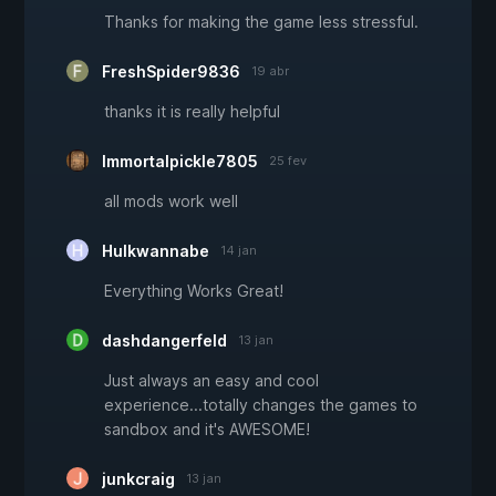
Thanks for making the game less stressful.
FreshSpider9836
19 abr
thanks it is really helpful
Immortalpickle7805
25 fev
all mods work well
Hulkwannabe
14 jan
Everything Works Great!
dashdangerfeld
13 jan
Just always an easy and cool
experience...totally changes the games to
sandbox and it's AWESOME!
junkcraig
13 jan