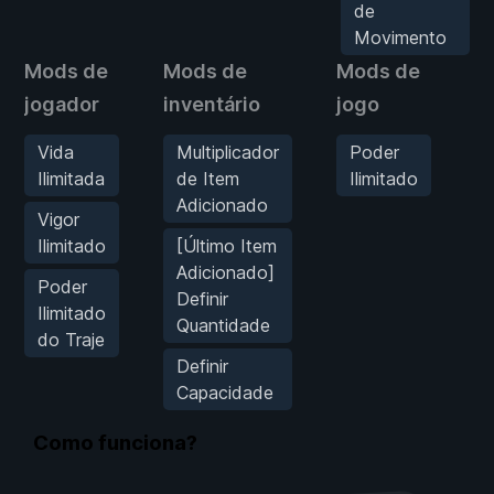
de
Movimento
Mods de
Mods de
Mods de
M
jogador
inventário
jogo
fí
Vida
Multiplicador
Poder
Ilimitada
de Item
Ilimitado
Adicionado
Vigor
Ilimitado
[Último Item
Adicionado]
Poder
Definir
Ilimitado
Quantidade
do Traje
Definir
Capacidade
Como funciona?