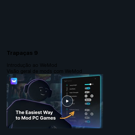
Trapaças
9
Introdução ao WeMod
Visão geral de mods com WeMod