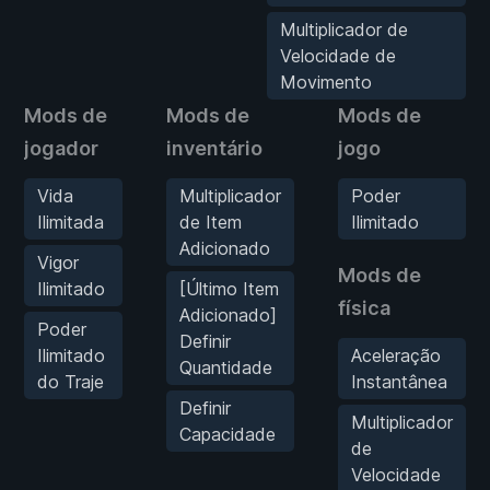
Multiplicador de
Velocidade de
Movimento
Mods de
Mods de
Mods de
jogador
inventário
jogo
Vida
Multiplicador
Poder
Ilimitada
de Item
Ilimitado
Adicionado
Vigor
Mods de
Ilimitado
[Último Item
física
Adicionado]
Poder
Definir
Ilimitado
Aceleração
Quantidade
do Traje
Instantânea
Definir
Multiplicador
Capacidade
de
Velocidade