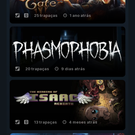
25 trapaças
1 ano atrás
20 trapaças
9 dias atrás
13 trapaças
4 meses atrás