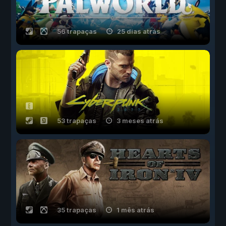
56 trapaças
25 dias atrás
53 trapaças
3 meses atrás
35 trapaças
1 mês atrás