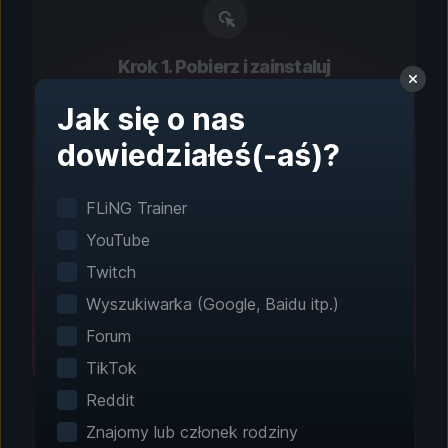
Krok 1. Pobierz i zainstaluj
Konfiguracja jednym
Jak się o nas
kliknięciem
dowiedziałeś(-aś)?
Inteligentne wykrywanie gier automatycznie
znajduje zainstalowane gry. Nie wymaga
FLiNG Trainer
ręcznej konfiguracji.
YouTube
Twitch
Wyszukiwarka (Google, Baidu itp.)
Forum
TikTok
Reddit
Znajomy lub członek rodziny