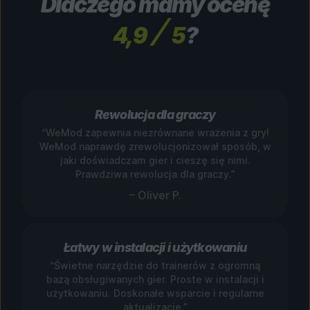
Dlaczego mamy ocenę
4,9
5
?
Rewolucja dla graczy
“WeMod zapewnia niezrównane wrażenia z gry!
WeMod naprawdę zrewolucjonizował sposób, w
jaki doświadczam gier i cieszę się nimi.
Prawdziwa rewolucja dla graczy.”
– Oliver P.
Łatwy w instalacji i użytkowaniu
“Świetne narzędzie do trainerów z ogromną
bazą obsługiwanych gier. Proste w instalacji i
użytkowaniu. Doskonałe wsparcie i regularne
aktualizacje.”