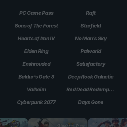
PC Game Pass
Raft
Sons of The Forest
Starfield
Hearts of Iron IV
No Man’s Sky
Elden Ring
Palworld
Enshrouded
Satisfactory
Baldur’s Gate 3
Deep Rock Galactic
Valheim
Red Dead Redemption 2
Cyberpunk 2077
Days Gone