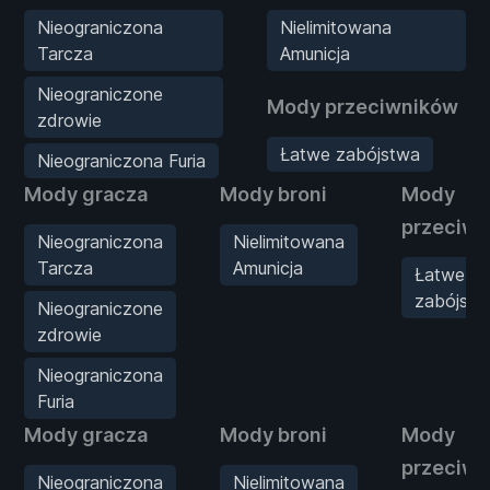
Nieograniczona
Nielimitowana
Tarcza
Amunicja
Nieograniczone
Mody przeciwników
zdrowie
Łatwe zabójstwa
Nieograniczona Furia
Mody gracza
Mody broni
Mody
przeciw
Nieograniczona
Nielimitowana
Tarcza
Amunicja
Łatwe
zabójstw
Nieograniczone
zdrowie
Nieograniczona
Furia
Mody gracza
Mody broni
Mody
przeciw
Nieograniczona
Nielimitowana