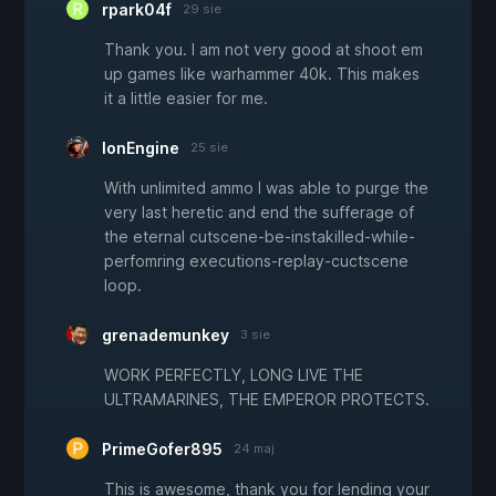
rpark04f
29 sie
Thank you. I am not very good at shoot em
up games like warhammer 40k. This makes
it a little easier for me.
IonEngine
25 sie
With unlimited ammo I was able to purge the
very last heretic and end the sufferage of
the eternal cutscene-be-instakilled-while-
perfomring executions-replay-cuctscene
loop.
grenademunkey
3 sie
WORK PERFECTLY, LONG LIVE THE
ULTRAMARINES, THE EMPEROR PROTECTS.
PrimeGofer895
24 maj
This is awesome, thank you for lending your