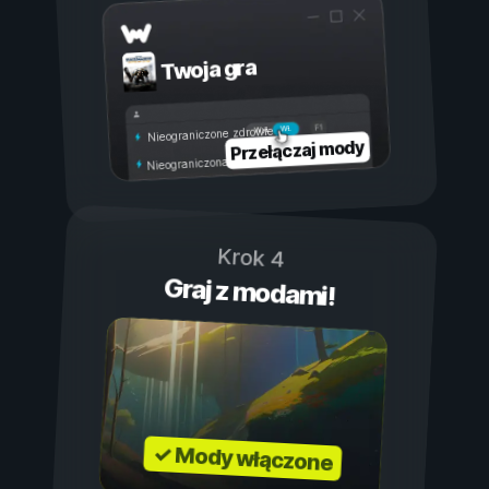
Twoja gra
Wł.
Wył.
Nieograniczone zdrowie
Przełączaj mody
Nieograniczona wytrzymałość
Krok 4
Graj z modami!
✓ Mody włączone