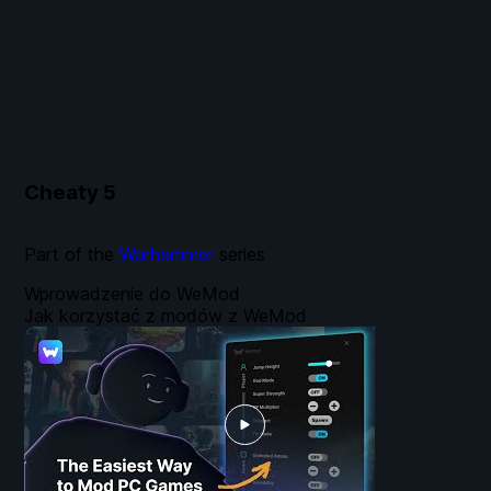
Cheaty
5
Part of the
Warhammer
series
Wprowadzenie do WeMod
Jak korzystać z modów z WeMod