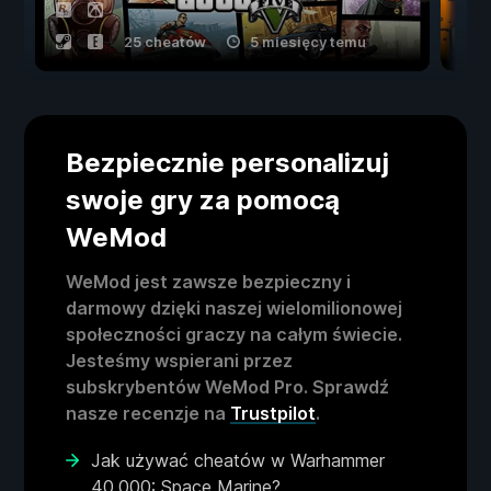
25 cheatów
5 miesięcy temu
Bezpiecznie personalizuj
swoje gry za pomocą
WeMod
WeMod jest zawsze bezpieczny i
darmowy dzięki naszej wielomilionowej
społeczności graczy na całym świecie.
Jesteśmy wspierani przez
subskrybentów WeMod Pro. Sprawdź
nasze recenzje na
Trustpilot
.
Jak używać cheatów w Warhammer
40,000: Space Marine?