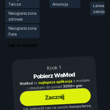
Tarcza
Amunicja
Łatwe
zabójstw
Nieograniczone
zdrowie
Nieograniczona
Furia
Jak to działa?
Krok 1
Pobierz WeMod
z modami
najlepsza aplikacja
to
WeMod
3000+ gier
i cheatami do ponad
Zacznij
,
komputerze
...lub odwiedź nas na swoim