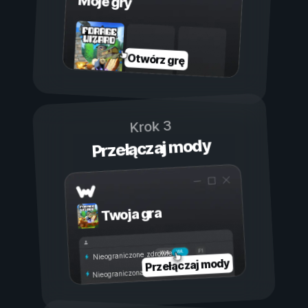
Moje gry
Otwórz grę
Krok 3
Przełączaj mody
Twoja gra
Wł.
Wył.
Nieograniczone zdrowie
Przełączaj mody
Nieograniczona wytrzymałość