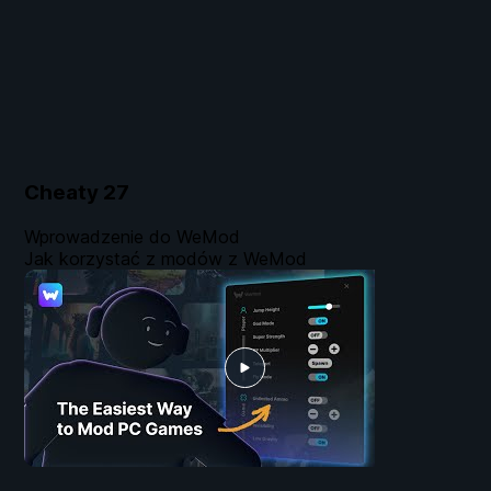
Cheaty
27
Wprowadzenie do WeMod
Jak korzystać z modów z WeMod