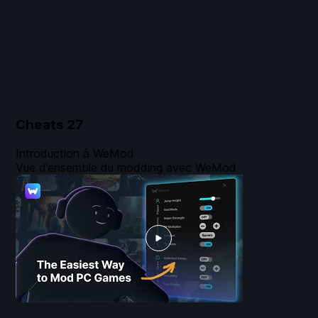
Cheats
27
Introduction à WeMod
Vue d’ensemble du modding avec WeMod