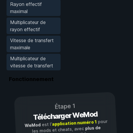
Rayon effectif
maximal
Multiplicateur de
rayon effectif
Vitesse de transfert
maximale
Multiplicateur de
vitesse de transfert
Fonctionnement
Étape 1
Télécharger WeMod
pour
application numéro 1
est l’
WeMod
plus de
les mods et cheats, avec