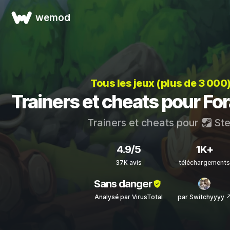
wemod
Tous les jeux (plus de 3 000
Trainers et cheats pour Fo
Trainers et cheats pour
St
4.9/5
1K+
37K avis
téléchargements
Sans danger
Analysé par VirusTotal
par Switchyyyy 