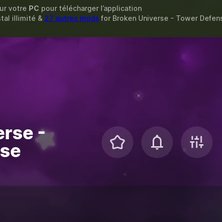
sur votre
PC
pour télécharger l’application
stal illimité &
27 autres mods
for
Broken Universe - Tower Defen