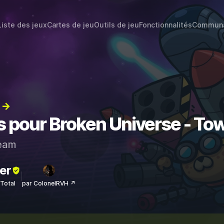
Liste des jeux
Cartes de jeu
Outils de jeu
Fonctionnalités
Commun
) →
ts pour Broken Universe - T
eam
er
sTotal
par ColonelRVH ↗