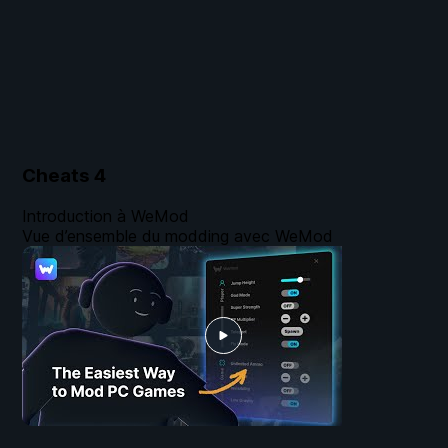
Cheats
4
Introduction à WeMod
Vue d’ensemble du modding avec WeMod