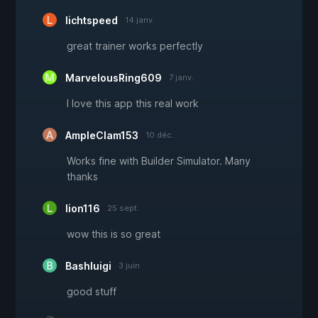
lichtspeed
14 janv.
great trainer works perfectly
MarvelousRing609
7 janv.
I love this app this real work
AmpleClam153
10 déc.
Works fine with Builder Simulator. Many
thanks
lion116
25 sept.
wow this is so great
Bashluigi
3 juin
good stuff