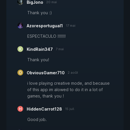
BigJono
20 mai
Thank you :)
Azoresportugual1
17 mai
ESPECTACULO !!!!!!!
KindRain347
7 mai
Thank you!
ObviousGamer710
2 août
i love playing creative mode, and because
of this app im alowed to do it in a lot of
games, thank you !
HiddenCarrot128
15 juil.
Good job.