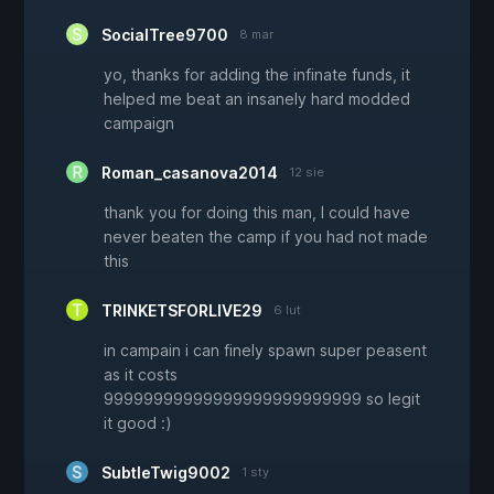
SocialTree9700
8 mar
yo, thanks for adding the infinate funds, it
helped me beat an insanely hard modded
campaign
Roman_casanova2014
12 sie
thank you for doing this man, I could have
never beaten the camp if you had not made
this
TRINKETSFORLIVE29
6 lut
in campain i can finely spawn super peasent
as it costs
99999999999999999999999999 so legit
it good :)
SubtleTwig9002
1 sty