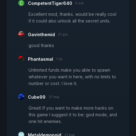
CompetentTiger640
5 sie
Excellent mod, thanks. would be really cool
if it could also unlock all the secret units.
Gavinthemid
21 gru
good thanks
Phantasmal
1 lip
Unlimited funds make you able to spawn
whatever you want in here, with no limits to
number or cost. I love it.
Cube99
27 maj
Great! If you want to make more hacks on
this game I suggest it to be: god mode, and
one hit enemies.
Metaldemonoid
21 mar