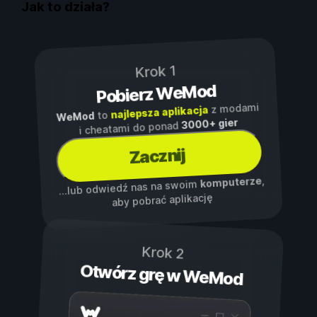
Jak to działa?
Krok 1
Pobierz WeMod
z modami
najlepsza aplikacja
to
WeMod
3000+ gier
i cheatami do ponad
Zacznij
,
komputerze
...lub odwiedź nas na swoim
aby pobrać aplikację
Krok 2
Otwórz grę w WeMod