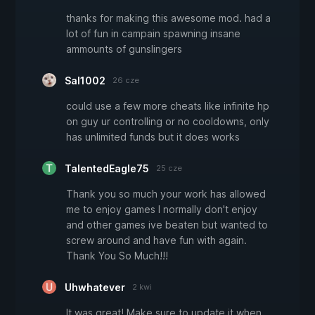
thanks for making this awesome mod. had a
lot of fun in campain spawning insane
ammounts of gunslingers
Sal1002
26 cze
could use a few more cheats like infinite hp
on guy ur controlling or no cooldowns, only
has unlimited funds but it does works
TalentedEagle75
25 cze
Thank you so much your work has allowed
me to enjoy games I normally don't enjoy
and other games ive beaten but wanted to
screw around and have fun with again.
Thank You So Much!!!
Uhwhatever
2 kwi
It was great! Make sure to update it when