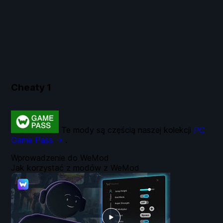
Cheaty
1
Te mody są częścią naszej kolekcji
PC
Game Pass →
.
Wprowadzenie do WeMod
Jak korzystać z modów z WeMod