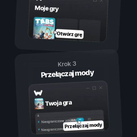
Moje gry
Otwórz grę
Krok 3
Przełączaj mody
Twoja gra
Wł.
Wył.
Nieograniczone zdrowie
Przełączaj mody
Nieograniczona wytrzymałość