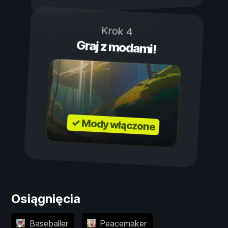
Krok 4
Graj z modami!
✓ Mody włączone
Osiągnięcia
Baseballer
Peacemaker