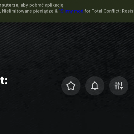
puterze
, aby pobrać aplikację
, Nielimitowane pieniądze &
19 inny mod
for
Total Conflict: Resi