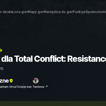
o działa
Lista gier
Mapy gier
Narzędzia do gier
Funkcje
Społecznoś
→
 dla Total Conflict: Resistanc
am
zne
amem VirusTotal
przez Technox ↗