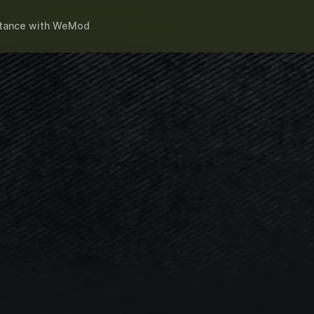
stance
with
WeMod