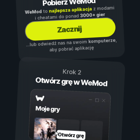
Pobierz WeMod
z modami
najlepsza aplikacja
to
WeMod
3000+ gier
i cheatami do ponad
Zacznij
,
komputerze
...lub odwiedź nas na swoim
aby pobrać aplikację
Krok 2
Otwórz grę w WeMod
Moje gry
Otwórz grę