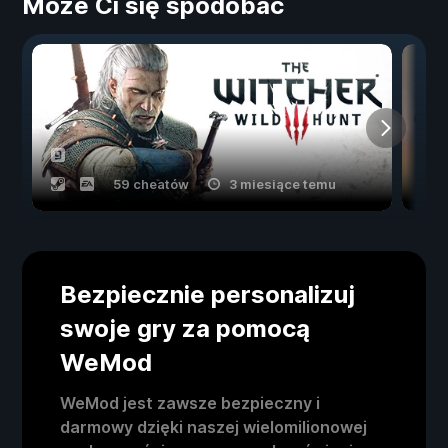
Może Ci się spodobać
59 cheatów
3 miesiące temu
Bezpiecznie personalizuj
swoje gry za pomocą
WeMod
WeMod jest zawsze bezpieczny i
darmowy dzięki naszej wielomilionowej