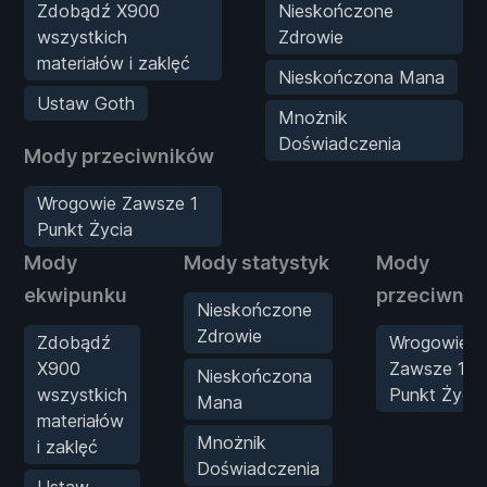
Zdobądź X900
Nieskończone
wszystkich
Zdrowie
materiałów i zaklęć
Nieskończona Mana
Ustaw Goth
Mnożnik
Doświadczenia
Mody przeciwników
Wrogowie Zawsze 1
Punkt Życia
Mody
Mody statystyk
Mody
ekwipunku
przeciwnik
Nieskończone
Zdrowie
Zdobądź
Wrogowie
X900
Zawsze 1
Nieskończona
wszystkich
Punkt Życia
Mana
materiałów
Mnożnik
i zaklęć
Doświadczenia
Ustaw