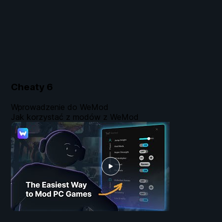
Cheaty
6
Wprowadzenie do WeMod
Jak korzystać z modów z WeMod