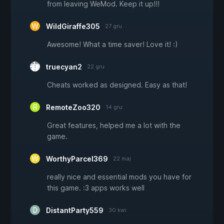
from leaving WeMod. Keep it up!!!
WildGiraffe305
27 gru
Awesome! What a time saver! Love it! :)
truecyan2
22 gru
Cheats worked as designed. Easy as that!
RemoteZoo320
14 gru
Great features, helped me a lot with the
game.
WorthyParcel369
22 maj
really nice and essential mods you have for
this game. :3 apps works well
DistantParty559
30 kwi