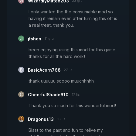
WizardlyMitten203
23 gru
I only wanted the the consumable mod so
having it remain even after turning this off is
a real treat, thank you.
jfshen
11 gru
been enjoying using this mod for this game,
thanks for all the hard work!
BasicAcorn768
27 lis
thank uuuuuu soooo muuchhhhh
CheerfulShade610
17 lis
Thank you so much for this wonderful mod!
Dragonus13
16 lis
Blast to the past and fun to relive my