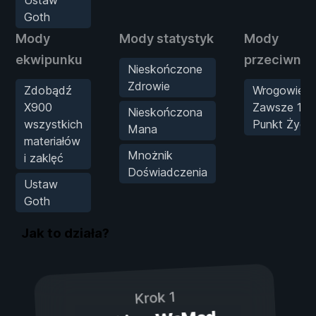
Goth
Mody
Mody statystyk
Mody
ekwipunku
przeciwnik
Nieskończone
Zdrowie
Zdobądź
Wrogowie
X900
Zawsze 1
Nieskończona
wszystkich
Punkt Życia
Mana
materiałów
Mnożnik
i zaklęć
Doświadczenia
Ustaw
Goth
Jak to działa?
Krok 1