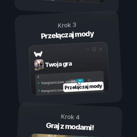
Krok 3
Przełączaj mody
Twoja gra
Wł.
Wył.
Nieograniczone zdrowie
Przełączaj mody
Nieograniczona wytrzymałość
Krok 4
Graj z modami!