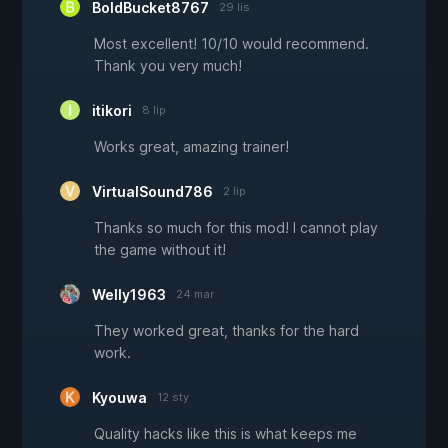
BoldBucket8767
29 lis
Most excellent! 10/10 would recommend.
Thank you very much!
itikori
8 lip
Works great, amazing trainer!
VirtualSound786
2 lip
Thanks so much for this mod! I cannot play
the game without it!
Welly1963
24 mar
They worked great, thanks for the hard
work.
Kyouwa
12 sty
Quality hacks like this is what keeps me