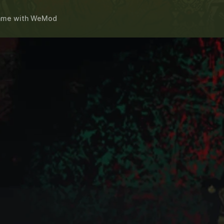
ame
with
WeMod