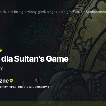
o działa
Lista gier
Mapy gier
Narzędzia do gier
Funkcje
Społecznoś
→
 dla Sultan's Game
am
zne
amem VirusTotal
przez ColonelRVH ↗