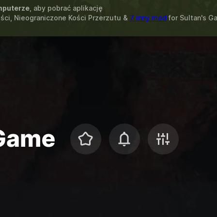
puterze
, aby pobrać aplikację
ści, Nieograniczone Kości Przerzutu &
7 inny mod
for
Sultan's G