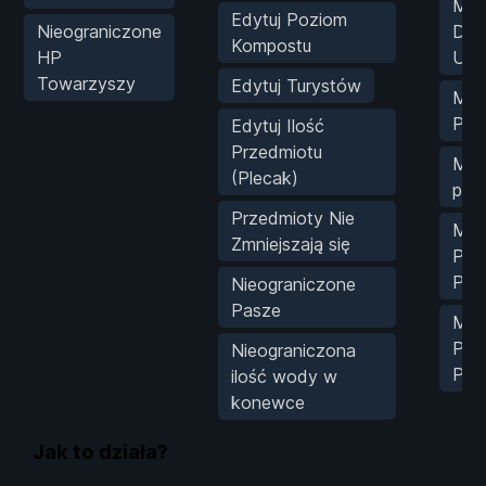
Mno
Edytuj Poziom
Nieograniczone
Doś
Kompostu
HP
Umi
Towarzyszy
Edytuj Turystów
Mak
Prz
Edytuj Ilość
Przedmiotu
Mno
(Plecak)
prz
Przedmioty Nie
Mak
Zmniejszają się
Prz
Pot
Nieograniczone
Pasze
Mno
Przy
Nieograniczona
Pot
ilość wody w
konewce
Jak to działa?