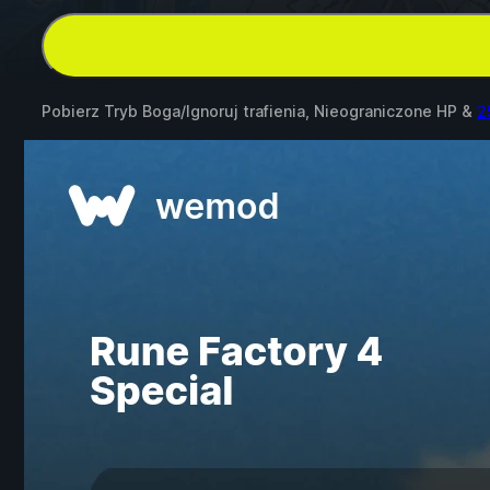
Pobierz Tryb Boga/Ignoruj trafienia, Nieograniczone HP &
2