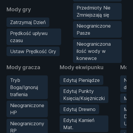
Przedmioty Nie
Mody gry
Zmniejszają się
Zatrzymaj Dzień
Nieograniczone
Pasze
Prędkość upływu
czasu
Nieograniczona
ilość wody w
Ustaw Prędkość Gry
konewce
Mody gracza
Mody ekwipunku
Mody
Tryb
Edytuj Pieniądze
Nie
Boga/Ignoruj
doś
Edytuj Punkty
trafienia
Księcia/Księżniczki
Mno
Nieograniczone
Edytuj Drewno
Mak
HP
Doś
Edytuj Kamień
Nieograniczony
Umi
Mat.
RP