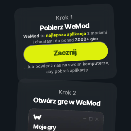
Krok 1
Pobierz WeMod
z modami
najlepsza aplikacja
to
WeMod
3000+ gier
i cheatami do ponad
Zacznij
,
komputerze
...lub odwiedź nas na swoim
aby pobrać aplikację
Krok 2
Otwórz grę w WeMod
Moje gry