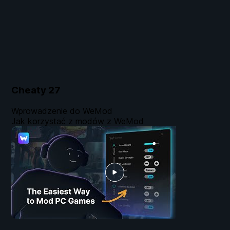
Cheaty
27
Wprowadzenie do WeMod
Jak korzystać z modów z WeMod