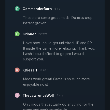
CommanderBurn
8 lis
These are some great mods. Do miss crop
instant growth
Gribner
22 wrz
I love how I could get unlimited HP and RP.
It made the game more relaxing. Thank you.
I wish I could afford to go pro I would
support you.
KDiesel1
9 mar
Mods work great! Game is so much more
enjoyable now!
TheLawrenceWolf
5 sty
Only mods that actually do anything for the
game and work seamlessly.