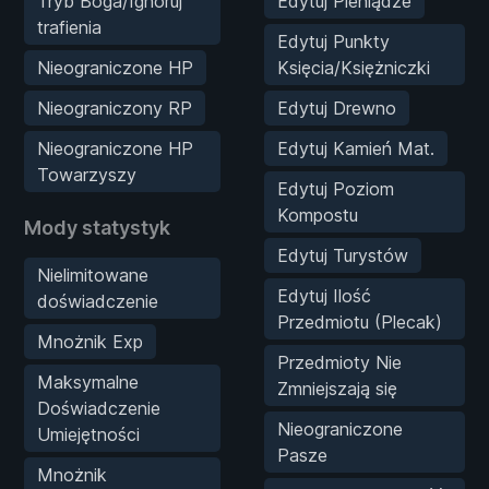
Tryb Boga/Ignoruj
Edytuj Pieniądze
trafienia
Edytuj Punkty
Nieograniczone HP
Księcia/Księżniczki
Nieograniczony RP
Edytuj Drewno
Nieograniczone HP
Edytuj Kamień Mat.
Towarzyszy
Edytuj Poziom
Kompostu
Mody statystyk
Edytuj Turystów
Nielimitowane
Edytuj Ilość
doświadczenie
Przedmiotu (Plecak)
Mnożnik Exp
Przedmioty Nie
Maksymalne
Zmniejszają się
Doświadczenie
Nieograniczone
Umiejętności
Pasze
Mnożnik