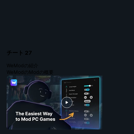
チート
27
WeModの紹介
WeModのModの概要