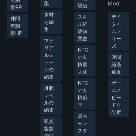
集
Mod
験値
限RP
木材
スキ
デイ
仲間
を編
ル経
タイ
無制
集
験値
ムフ
限HP
乗数
リー
マテ
ズ
リア
NPC
ルス
の友
時間
トー
情最
経過
ンの
大化
速度
編集
NPC
ゲー
堆肥
の友
ムス
レベ
情倍
ピー
ルの
率
ドを
編集
設定
最大
観光
モン
客数
スタ
の編