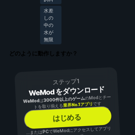
水差
しの
中の
水が
無限
どのように動作しますか？
ステップ1
WeMod をダウンロード
のModとチー
3000件以上のゲーム
は
WeMod
です
業界No.1アプリ
トを取り揃える
はじめる
でWeModにアクセスしてアプリ
PC
...または