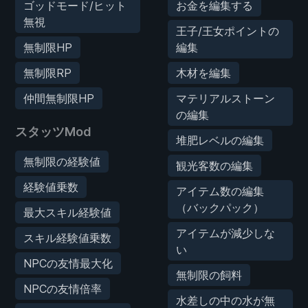
ゴッドモード/ヒット
お金を編集する
無視
王子/王女ポイントの
無制限HP
編集
無制限RP
木材を編集
仲間無制限HP
マテリアルストーン
の編集
スタッツMod
堆肥レベルの編集
無制限の経験値
観光客数の編集
経験値乗数
アイテム数の編集
（バックパック）
最大スキル経験値
アイテムが減少しな
スキル経験値乗数
い
NPCの友情最大化
無制限の飼料
NPCの友情倍率
水差しの中の水が無