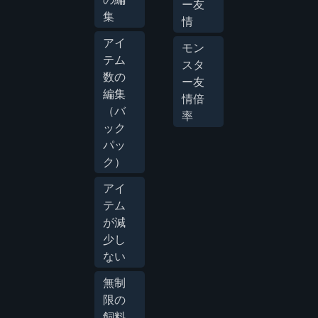
ー友
集
情
アイ
モン
テム
スタ
数の
ー友
編集
情倍
（バ
率
ック
パッ
ク）
アイ
テム
が減
少し
ない
無制
限の
飼料