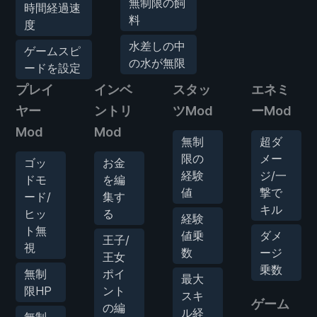
無制限の飼
時間経過速
料
度
水差しの中
ゲームスピ
の水が無限
ードを設定
プレイ
インベ
スタッ
エネミ
ヤー
ントリ
ツMod
ーMod
Mod
Mod
無制
超ダ
限の
メー
ゴッ
お金
経験
ジ/一
ドモ
を編
値
撃で
ード/
集す
キル
ヒッ
る
経験
ト無
値乗
ダメ
王子/
視
数
ージ
王女
乗数
無制
ポイ
最大
限HP
ント
スキ
ゲーム
の編
ル経
無制