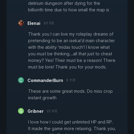
delirium dungeon after dying for the
billionth time due to how small the map is
Elenai
20 3月
Thank you I can live my roleplay dreams of
pretending to be an isekai'd main character
with the ability 'midas touch'! I know what
you must be thinking...all that just to cheat
money? Yes! Their must be a reason! There
must be lore! Thank you for your mods.
CommanderBurn
8 11月
These are some great mods. Do miss crop
instant growth
Gribner
22 9月
I love how I could get unlimited HP and RP.
It made the game more relaxing. Thank you.