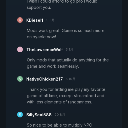
I wish I could afford to go pro I would
support you.
KDiesel1
9 3月
Mods work great! Game is so much more
enjoyable now!
TheLawrenceWolf
5 1月
Only mods that actually do anything for the
game and work seamlessly.
NativeChicken217
5 10月
Thank you for letting me play my favorite
game of all time, except streamlined and
with less elements of randomness.
SillySeal588
20 8月
So nice to be able to multiply NPC