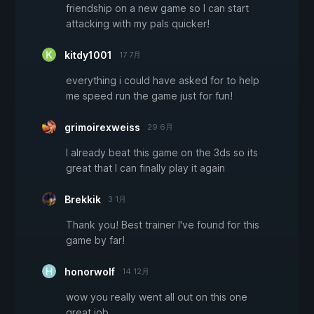
friendship on a new game so I can start
attacking with my pals quicker!
kitdy1001
17 7月
everything i could have asked for to help
me speed run the game just for fun!
grimoirexweiss
29 6月
I already beat this game on the 3ds so its
great that I can finally play it again
Brekkik
3 1月
Thank you! Best trainer I've found for this
game by far!
honorwolf
14 12月
wow you really went all out on this one
great job