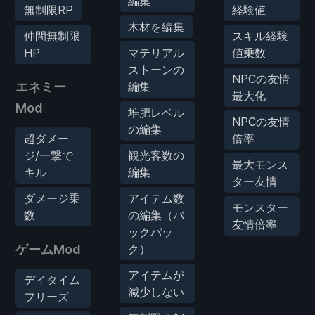
編集
無制限RP
経験値
木材を編集
仲間無制限
スキル経験
HP
マテリアル
値乗数
ストーンの
NPCの友情
エネミー
編集
最大化
Mod
堆肥レベル
NPCの友情
の編集
超ダメー
倍率
ジ/一撃で
観光客数の
最大モンス
キル
編集
ター友情
ダメージ乗
アイテム数
モンスター
数
の編集（バ
友情倍率
ックパッ
ゲームMod
ク）
アイテムが
デイタイム
減少しない
フリーズ