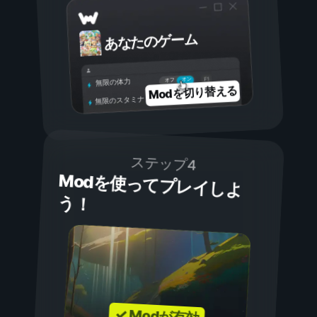
あなたのゲーム
オン
オフ
無限の体力
Modを切り替える
無限のスタミナ
ステップ4
Modを使ってプレイしよ
う！
✓ Modが有効