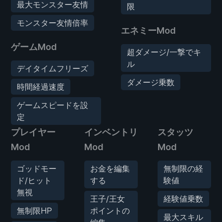
最大モンスター友情
限
モンスター友情倍率
エネミーMod
ゲームMod
超ダメージ/一撃でキ
ル
デイタイムフリーズ
ダメージ乗数
時間経過速度
ゲームスピードを設
定
プレイヤー
インベントリ
スタッツ
Mod
Mod
Mod
ゴッドモー
お金を編集
無制限の経
ド/ヒット
する
験値
無視
王子/王女
経験値乗数
無制限HP
ポイントの
最大スキル