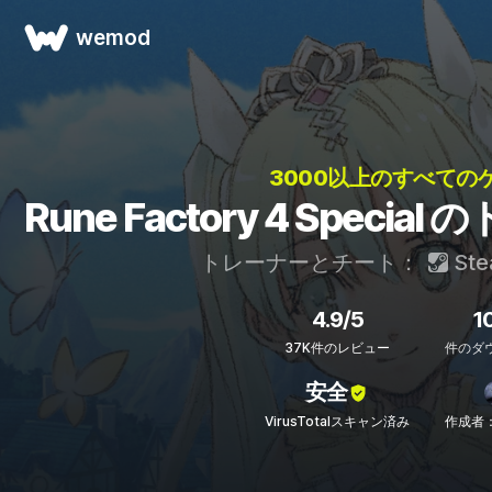
wemod
3000以上のすべてのゲ
Rune Factory 4 Spec
トレーナーとチート：
Ste
4.9/5
1
37K件のレビュー
件のダ
安全
VirusTotalスキャン済み
作成者：