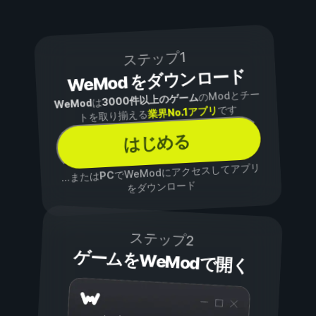
ステップ1
WeMod をダウンロード
のModとチー
3000件以上のゲーム
は
WeMod
です
業界No.1アプリ
トを取り揃える
はじめる
でWeModにアクセスしてアプリ
PC
...または
をダウンロード
ステップ2
ゲームをWeModで開く