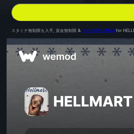
スタミナ無制限を入手, 資金無制限 &
その他3件のMod
for
HEL