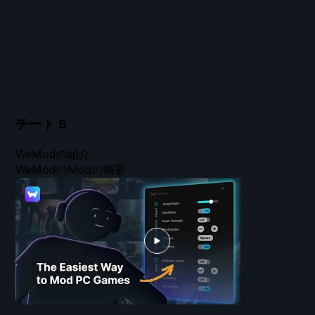
チート
5
WeModの紹介
WeModのModの概要