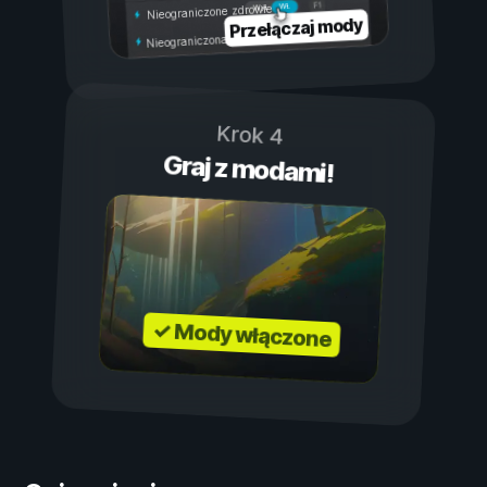
Wł.
Wył.
Nieograniczone zdrowie
Przełączaj mody
Nieograniczona wytrzymałość
Krok 4
Graj z modami!
✓ Mody włączone