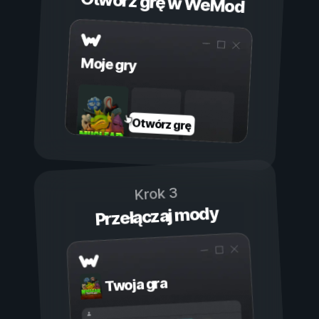
Otwórz grę w WeMod
Moje gry
Otwórz grę
Krok 3
Przełączaj mody
Twoja gra