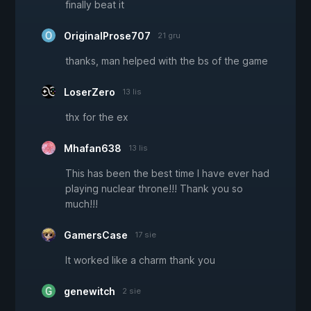
finally beat it
OriginalProse707
21 gru
thanks, man helped with the bs of the game
LoserZero
13 lis
thx for the ex
Mhafan638
13 lis
This has been the best time I have ever had
playing nuclear throne!!! Thank you so
much!!!
GamersCase
17 sie
It worked like a charm thank you
genewitch
2 sie