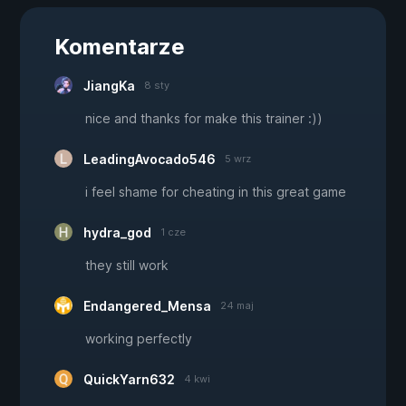
Komentarze
JiangKa
8 sty
nice and thanks for make this trainer :))
LeadingAvocado546
5 wrz
i feel shame for cheating in this great game
hydra_god
1 cze
they still work
Endangered_Mensa
24 maj
working perfectly
QuickYarn632
4 kwi