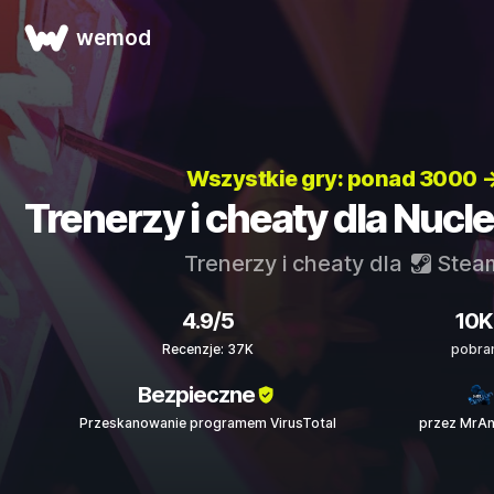
wemod
Wszystkie gry: ponad 3000 
Trenerzy i cheaty dla Nucl
Trenerzy i cheaty dla
Stea
4.9/5
10K
Recenzje: 37K
pobra
Bezpieczne
Przeskanowanie programem VirusTotal
przez MrAn