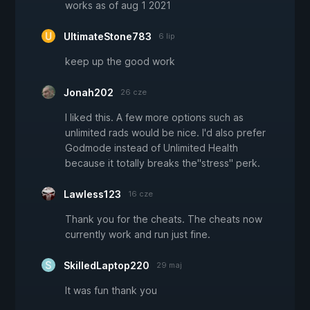
works as of aug 1 2021
UltimateStone783
6 lip
keep up the good work
Jonah202
26 cze
I liked this. A few more options such as
unlimited rads would be nice. I'd also prefer
Godmode instead of Unlimited Health
because it totally breaks the"stress" perk.
Lawless123
16 cze
Thank you for the cheats. The cheats now
currently work and run just fine.
SkilledLaptop220
29 maj
It was fun thank you