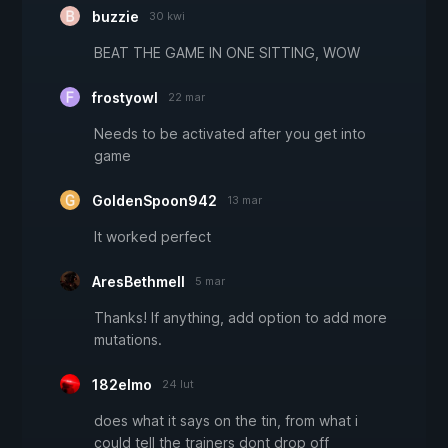
buzzie
30 kwi
BEAT THE GAME IN ONE SITTING, WOW
frostyowl
22 mar
Needs to be activated after you get into
game
GoldenSpoon942
13 mar
It worked perfect
AresBethmell
5 mar
Thanks! If anything, add option to add more
mutations.
182elmo
24 lut
does what it says on the tin, from what i
could tell the trainers dont drop off