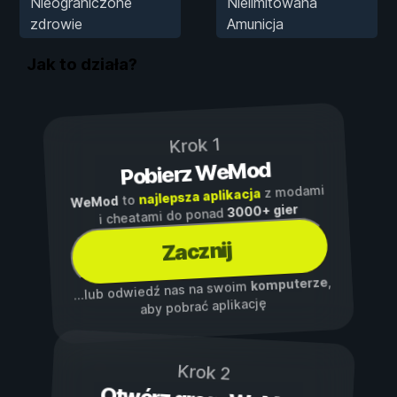
Nieograniczone
Nielimitowana
zdrowie
Amunicja
Jak to działa?
Krok 1
Pobierz WeMod
z modami
najlepsza aplikacja
to
WeMod
3000+ gier
i cheatami do ponad
Zacznij
,
komputerze
...lub odwiedź nas na swoim
aby pobrać aplikację
Krok 2