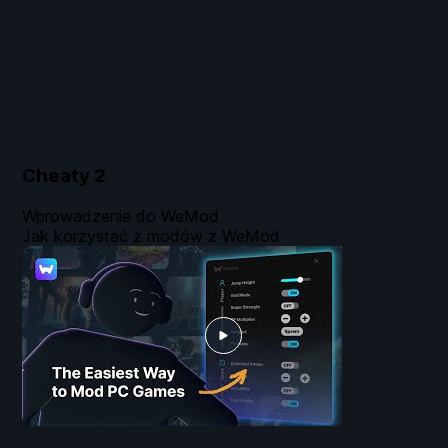
Cheaty
2
Wprowadzenie do WeMod
Jak korzystać z modów z WeMod