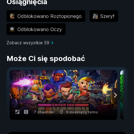
Osiągnięcia
Odblokowano Roztopionego
Szeryf
Odblokowano Oczy
Zobacz wszystkie 59
Może Ci się spodobać
7 cheatów
9 miesięcy temu