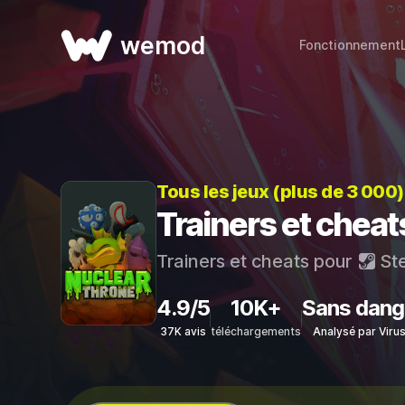
wemod
Fonctionnement
Tous les jeux (plus de 3 000
Trainers et chea
Trainers et cheats pour
St
4.9/5
10K+
Sans dang
37K avis
téléchargements
Analysé par Viru