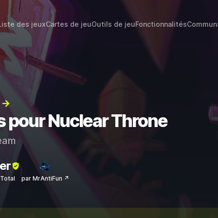
Liste des jeux
Cartes de jeu
Outils de jeu
Fonctionnalités
Commun
) →
ts pour Nuclear Throne
eam
er
sTotal
par MrAntiFun ↗