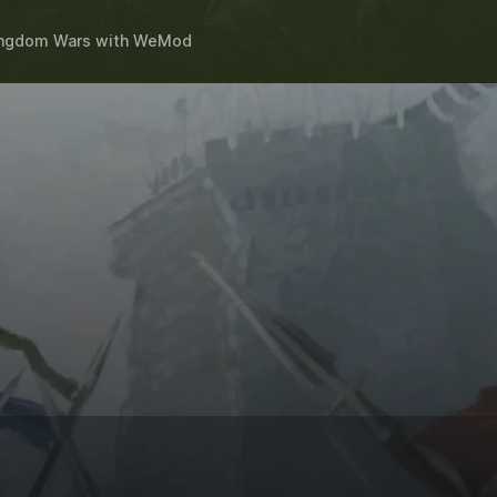
ingdom Wars
with
WeMod