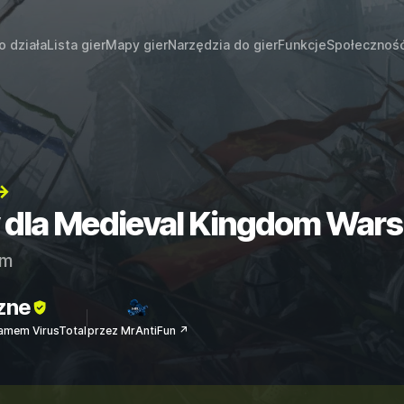
o działa
Lista gier
Mapy gier
Narzędzia do gier
Funkcje
Społecznoś
→
y dla Medieval Kingdom Wars
am
zne
amem VirusTotal
przez MrAntiFun ↗