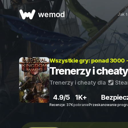
wemod
Jak t
Wszystkie gry: ponad 3000 
Trenerzy i cheat
Trenerzy i cheaty dla
Ste
4.9/5
1K+
Bezpiec
Recenzje: 37K
pobranie
Przeskanowanie progr