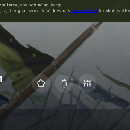
puterze
, aby pobrać aplikację
ęsa, Nieograniczona ilość drewna &
Inne mody: 4
for
Medieval K