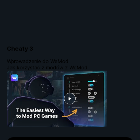
Cheaty
3
Wprowadzenie do WeMod
Jak korzystać z modów z WeMod