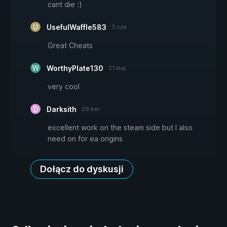
cant die :)
UsefulWaffle583
3 cze
Great Cheats
WorthyPlate130
21 maj
very cool
Darksith
29 kwi
excellent work on the steam side but I also
need on for ea origins
Dołącz do dyskusji