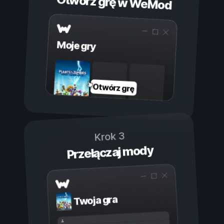
Otwórz grę w WeMod
Moje gry
Otwórz grę
Krok 3
Przełączaj mody
Twoja gra