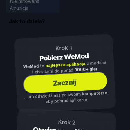
Nielimitowana
Amunicja
Jak to działa?
Krok 1
Pobierz WeMod
z modami
najlepsza aplikacja
to
WeMod
3000+ gier
i cheatami do ponad
Zacznij
,
komputerze
...lub odwiedź nas na swoim
aby pobrać aplikację
Krok 2