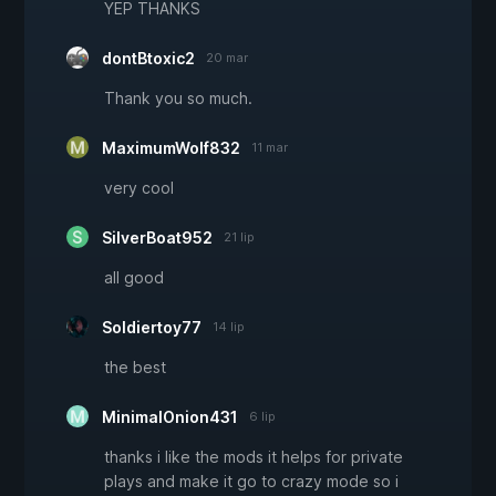
YEP THANKS
dontBtoxic2
20 mar
Thank you so much.
MaximumWolf832
11 mar
very cool
SilverBoat952
21 lip
all good
Soldiertoy77
14 lip
the best
MinimalOnion431
6 lip
thanks i like the mods it helps for private
plays and make it go to crazy mode so i