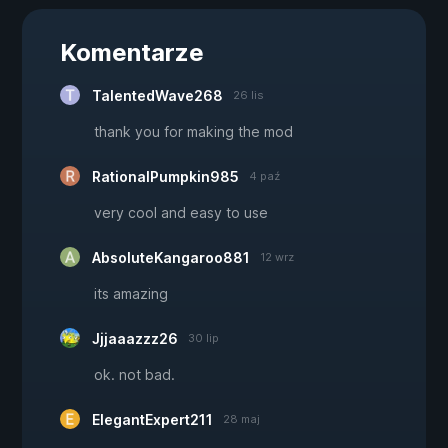
Komentarze
TalentedWave268
26 lis
thank you for making the mod
RationalPumpkin985
4 paź
very cool and easy to use
AbsoluteKangaroo881
12 wrz
its amazing
Jjjaaazzz26
30 lip
ok. not bad.
ElegantExpert211
28 maj