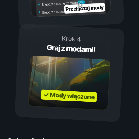
Wł.
Wył.
Nieograniczone zdrowie
Przełączaj mody
Nieograniczona wytrzymałość
Krok 4
Graj z modami!
✓ Mody włączone