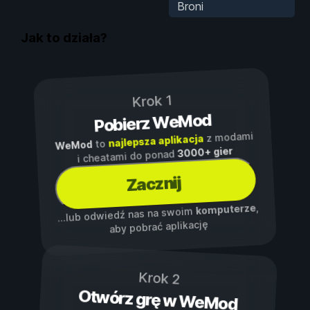
Broni
Jak to działa?
Krok 1
Pobierz WeMod
z modami
najlepsza aplikacja
to
WeMod
3000+ gier
i cheatami do ponad
Zacznij
,
komputerze
...lub odwiedź nas na swoim
aby pobrać aplikację
Krok 2
Otwórz grę w WeMod