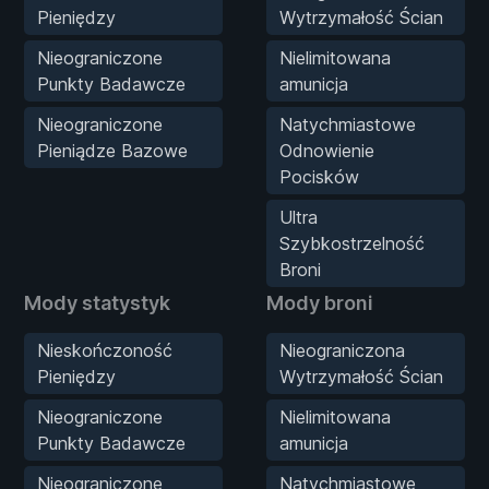
Pieniędzy
Wytrzymałość Ścian
Nieograniczone
Nielimitowana
Punkty Badawcze
amunicja
Nieograniczone
Natychmiastowe
Pieniądze Bazowe
Odnowienie
Pocisków
Ultra
Szybkostrzelność
Broni
Mody statystyk
Mody broni
Nieskończoność
Nieograniczona
Pieniędzy
Wytrzymałość Ścian
Nieograniczone
Nielimitowana
Punkty Badawcze
amunicja
Nieograniczone
Natychmiastowe