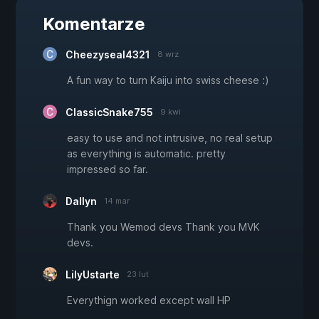
Komentarze
Cheezyseal4321
8 wrz
A fun way to turn Kaiju into swiss cheese :)
ClassicSnake755
9 kwi
easy to use and not intrusive, no real setup
as everything is automatic. pretty
impressed so far.
Dallyn
14 mar
Thank you Wemod devs Thank you MVK
devs.
LilyUstarte
23 lut
Everythign worked except wall HP