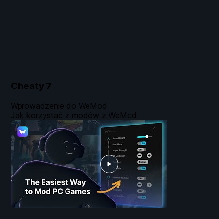
Cheaty
7
Wprowadzenie do WeMod
Jak korzystać z modów z WeMod