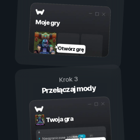
Moje gry
Otwórz grę
Krok 3
Przełączaj mody
Twoja gra
Wł.
Wył.
Nieograniczone zdrowie