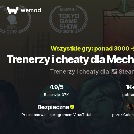
wemod
Wszystkie gry: ponad 3000 
Trenerzy i cheaty dla Mech
Trenerzy i cheaty dla
Stea
4.9/5
1K
Recenzje: 37K
pobra
Bezpieczne
Przeskanowanie programem VirusTotal
przez Colo