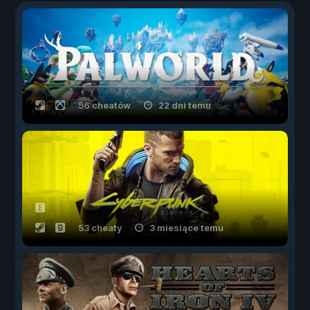
56 cheatów
22 dni temu
53 cheaty
3 miesiące temu