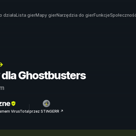
o działa
Lista gier
Mapy gier
Narzędzia do gier
Funkcje
Społecznoś
→
y dla Ghostbusters
am
zne
amem VirusTotal
przez STiNGERR ↗