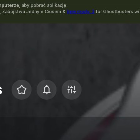
puterze
, aby pobrać aplikację
e, Zabójstwa Jednym Ciosem &
Inne mody: 2
for
Ghostbusters
wi