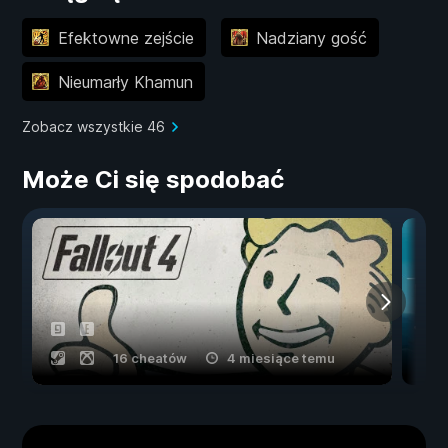
Efektowne zejście
Nadziany gość
Nieumarły Khamun
Zobacz wszystkie 46
Może Ci się spodobać
16 cheatów
4 miesiące temu