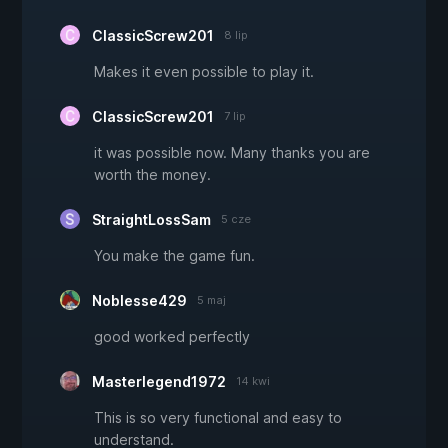
ClassicScrew201
8 lip
Makes it even possible to play it.
ClassicScrew201
7 lip
it was possible now. Many thanks you are
worth the money.
StraightLossSam
5 cze
You make the game fun.
Noblesse429
5 maj
good worked perfectly
Masterlegend1972
14 kwi
This is so very functional and easy to
understand.