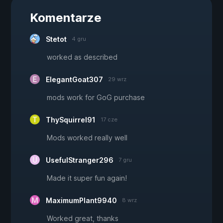
Komentarze
Stetot
4 gru
worked as described
ElegantGoat307
29 wrz
mods work for GoG purchase
ThySquirrel91
17 cze
Mods worked really well
UsefulStranger296
7 gru
Made it super fun again!
MaximumPlant9940
8 wrz
Worked great, thanks