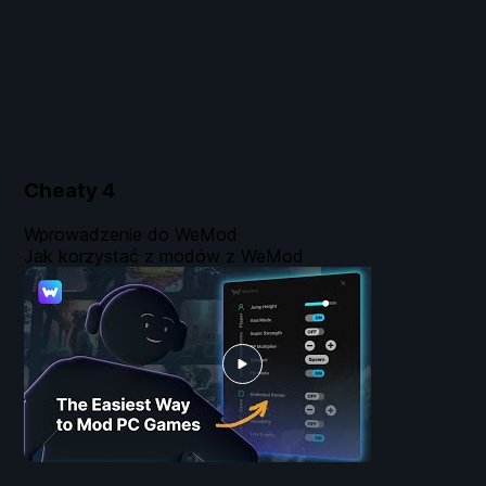
Cheaty
4
Wprowadzenie do WeMod
Jak korzystać z modów z WeMod