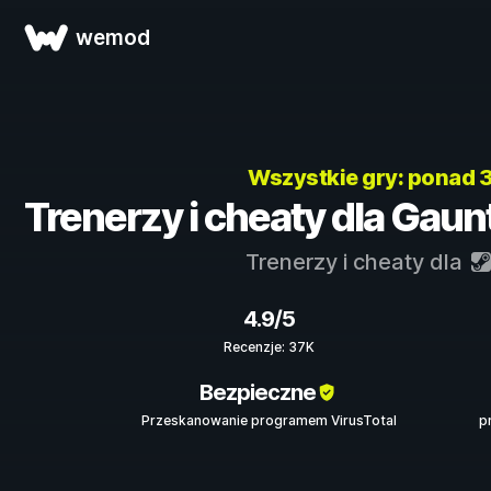
wemod
Wszystkie gry: ponad
Trenerzy i cheaty dla Gaunt
Trenerzy i cheaty dla
4.9/5
Recenzje: 37K
Bezpieczne
Przeskanowanie programem VirusTotal
p