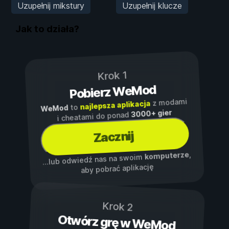
Uzupełnij mikstury
Uzupełnij klucze
Jak to działa?
Krok 1
Pobierz WeMod
z modami
najlepsza aplikacja
to
WeMod
3000+ gier
i cheatami do ponad
Zacznij
,
komputerze
...lub odwiedź nas na swoim
aby pobrać aplikację
Krok 2
Otwórz grę w WeMod