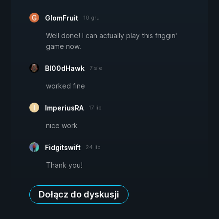
GlomFruit
10 gru
Well done! I can actually play this friggin'
game now.
Bl00dHawk
7 sie
worked fine
ImperiusRA
17 lip
nice work
Fidgitswift
24 lip
Thank you!
Dołącz do dyskusji