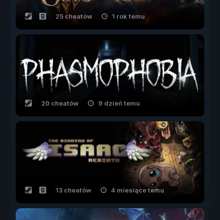
25 cheatów
1 rok temu
20 cheatów
9 dzień temu
13 cheatów
4 miesiące temu