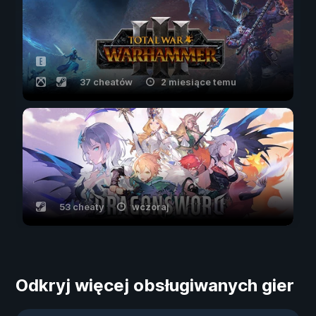
37 cheatów
2 miesiące temu
53 cheaty
wczoraj
Odkryj więcej obsługiwanych gier