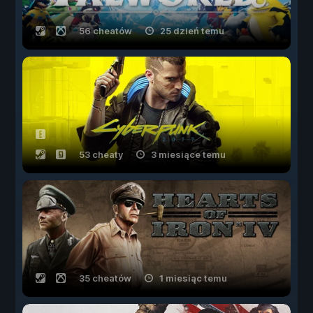
56 cheatów
25 dzień temu
53 cheaty
3 miesiące temu
35 cheatów
1 miesiąc temu