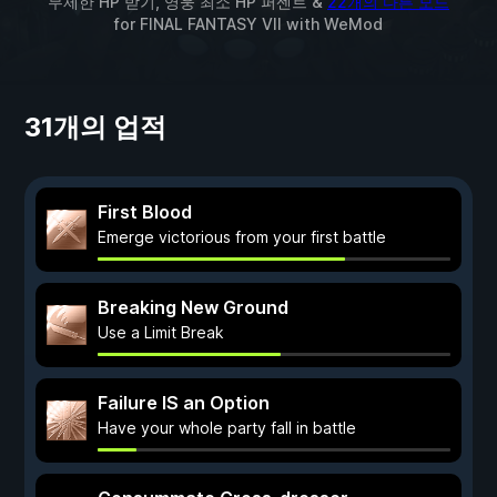
무제한 HP 받기, 영웅 최소 HP 퍼센트 &
22개의 다른 모드
for
FINAL FANTASY VII
with
WeMod
31개의 업적
First Blood
Emerge victorious from your first battle
Breaking New Ground
Use a Limit Break
Failure IS an Option
Have your whole party fall in battle