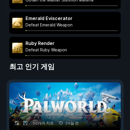
Emerald Eviscerator
Defeat Emerald Weapon
Ruby Render
Defeat Ruby Weapon
최고 인기 게임
56개의 치트
24일 전