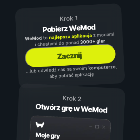
Krok 1
Pobierz WeMod
z modami
najlepsza aplikacja
to
WeMod
3000+ gier
i cheatami do ponad
Zacznij
,
komputerze
...lub odwiedź nas na swoim
aby pobrać aplikację
Krok 2
Otwórz grę w WeMod
Moje gry