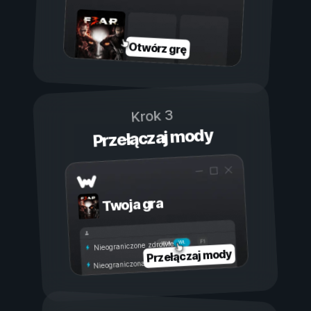
Otwórz grę
Krok 3
Przełączaj mody
Twoja gra
Wł.
Wył.
Nieograniczone zdrowie
Przełączaj mody
Nieograniczona wytrzymałość