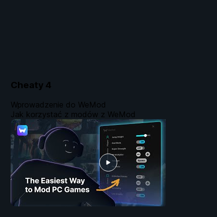
Cheaty
4
Wprowadzenie do WeMod
Jak korzystać z modów z WeMod