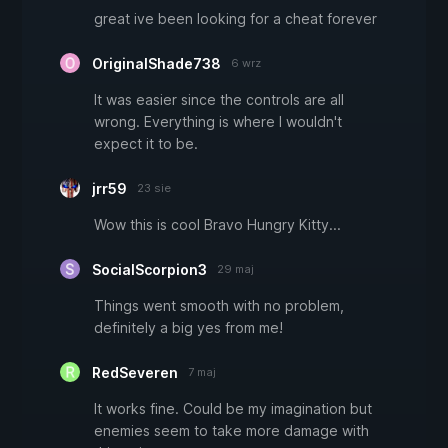
great ive been looking for a cheat forever
OriginalShade738
6 wrz
It was easier since the controls are all
wrong. Everything is where I wouldn't
expect it to be.
jrr59
23 sie
Wow this is cool Bravo Hungry Kitty...
SocialScorpion3
29 maj
Things went smooth with no problem,
definitely a big yes from me!
RedSeveren
7 maj
It works fine. Could be my imagination but
enemies seem to take more damage with