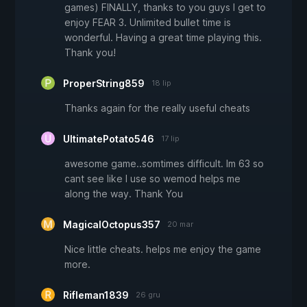
games) FINALLY, thanks to you guys I get to
enjoy FEAR 3. Unlimited bullet time is
wonderful. Having a great time playing this.
Thank you!
ProperString859
18 lip
Thanks again for the really useful cheats
UltimatePotato546
17 lip
awesome game..somtimes difficult. Im 63 so
cant see like I use so wemod helps me
along the way. Thank You
MagicalOctopus357
20 mar
Nice little cheats. helps me enjoy the game
more.
Rifleman1839
26 gru