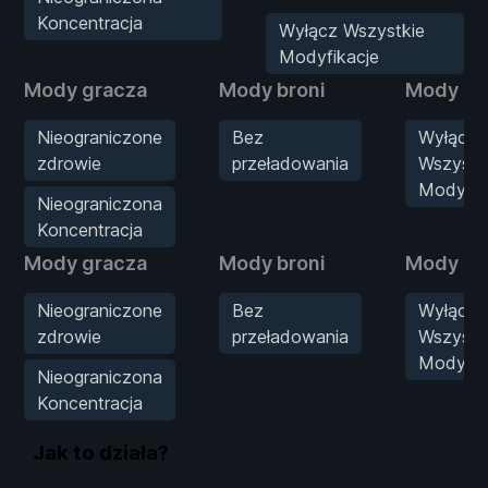
Koncentracja
Wyłącz Wszystkie
Modyfikacje
Mody gracza
Mody broni
Mody gr
Nieograniczone
Bez
Wyłącz
zdrowie
przeładowania
Wszystk
Modyfik
Nieograniczona
Koncentracja
Mody gracza
Mody broni
Mody gr
Nieograniczone
Bez
Wyłącz
zdrowie
przeładowania
Wszystk
Modyfik
Nieograniczona
Koncentracja
Jak to działa?