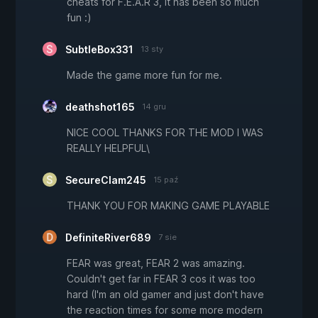
cheats for F.E.A.R 3, it has been so much
fun :)
SubtleBox331
13 sty
Made the game more fun for me.
deathshot165
14 gru
NICE COOL THANKS FOR THE MOD I WAS
REALLY HELPFUL\
SecureClam245
15 paź
THANK YOU FOR MAKING GAME PLAYABLE
DefiniteRiver689
7 sie
FEAR was great, FEAR 2 was amazing.
Couldn't get far in FEAR 3 cos it was too
hard (I'm an old gamer and just don't have
the reaction times for some more modern