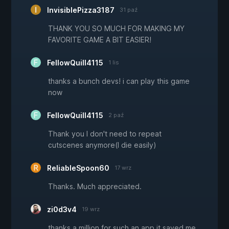
InvisiblePizza3187
31 paź
THANK YOU SO MUCH FOR MAKING MY
FAVORITE GAME A BIT EASIER!
FellowQuill4115
1 lis
thanks a bunch devs! i can play this game
now
FellowQuill4115
2 paź
Thank you I don't need to repeat
cutscenes anymore(I die easily)
ReliableSpoon60
17 wrz
Thanks. Much appreciated.
zi0d3v4
19 wrz
thanks a million for such an app it saved me