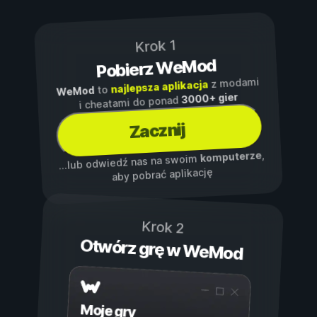
Krok 1
Pobierz WeMod
z modami
najlepsza aplikacja
to
WeMod
3000+ gier
i cheatami do ponad
Zacznij
,
komputerze
...lub odwiedź nas na swoim
aby pobrać aplikację
Krok 2
Otwórz grę w WeMod
Moje gry