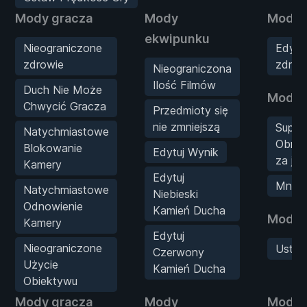
Mody gracza
Mody
Mody s
ekwipunku
Nieograniczone
Edytu
zdrowie
zdrow
Nieograniczona
Ilość Filmów
Duch Nie Może
Mody 
Chwycić Gracza
Przedmioty się
nie zmniejszą
Super
Natychmiastowe
Obraż
Blokowanie
Edytuj Wynik
za je
Kamery
Edytuj
Mnożn
Natychmiastowe
Niebieski
Odnowienie
Kamień Ducha
Mody 
Kamery
Edytuj
Nieograniczone
Ustaw
Czerwony
Użycie
Kamień Ducha
Obiektywu
Mody gracza
Mody
Mody