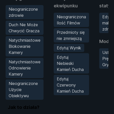
ekwipunku
statys
Nieograniczone
zdrowie
Nieograniczona
Edytuj
Ilość Filmów
maksy
Duch Nie Może
zdrow
Chwycić Gracza
Przedmioty się
nie zmniejszą
Natychmiastowe
Mody 
Blokowanie
Edytuj Wynik
Kamery
Usta
Edytuj
Prędk
Natychmiastowe
Niebieski
Gry
Odnowienie
Kamień Ducha
Kamery
Edytuj
Nieograniczone
Czerwony
Użycie
Kamień Ducha
Obiektywu
Jak to działa?