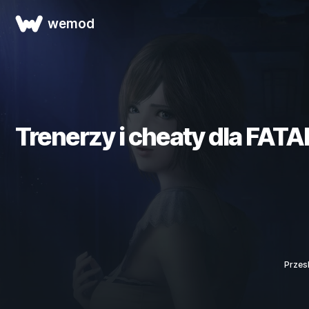
wemod
Trenerzy i cheaty dla FAT
Przes