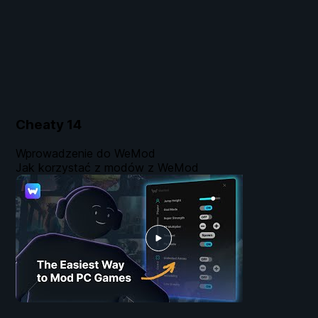
Cheaty
14
Wprowadzenie do WeMod
Jak korzystać z modów z WeMod