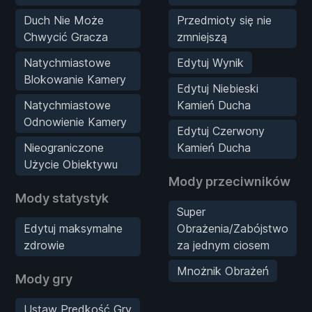
Duch Nie Może
Przedmioty się nie
Chwycić Gracza
zmniejszą
Natychmiastowe
Edytuj Wynik
Blokowanie Kamery
Edytuj Niebieski
Natychmiastowe
Kamień Ducha
Odnowienie Kamery
Edytuj Czerwony
Nieograniczone
Kamień Ducha
Użycie Obiektywu
Mody przeciwników
Mody statystyk
Super
Edytuj maksymalne
Obrażenia/Zabójstwo
zdrowie
za jednym ciosem
Mnożnik Obrażeń
Mody gry
Ustaw Prędkość Gry