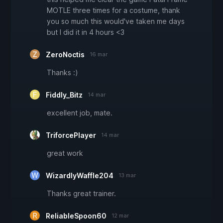
MOTLE three times for a costume, thank
you so much this would've taken me days
but I did it in 4 hours <3
ZeroNoctis
16 mar
Thanks :)
Fiddly_Bitz
14 mar
excellent job, mate.
TriforcePlayer
14 mar
great work
WizardlyWaffle204
13 mar
Thanks great trainer.
ReliableSpoon60
12 mar