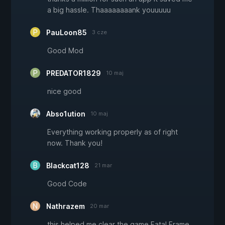
a big hassle. Thaaaaaaaank youuuuu
PauLoon85
3 cze
Good Mod
PREDATOR1829
10 maj
nice good
Abso1ution
10 maj
Everything working properly as of right
now. Thank you!
Blackcat128
21 mar
Good Code
Nathrazem
20 mar
this helped me clear the game Fatal Frame