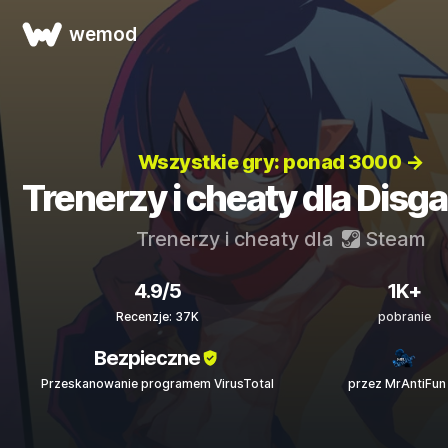
wemod
Wszystkie gry: ponad 3000 →
Trenerzy i cheaty dla Disg
Trenerzy i cheaty dla
Steam
4.9/5
1K+
Recenzje: 37K
pobranie
Bezpieczne
Przeskanowanie programem VirusTotal
przez MrAntiFun