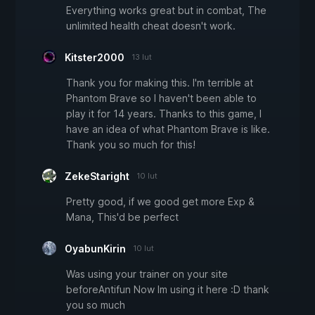
Everything works great but in combat, The
unlimited health cheat doesn't work.
Kitster2000
13 lut
Thank you for making this. I'm terrible at
Phantom Brave so I haven't been able to
play it for 14 years. Thanks to this game, I
have an idea of what Phantom Brave is like.
Thank you so much for this!
ZekeStaright
10 lut
Pretty good, if we good get more Exp &
Mana, This'd be perfect
OyabunKirin
10 lut
Was using your trainer on your site
beforeAntifun Now Im using it here :D thank
you so much