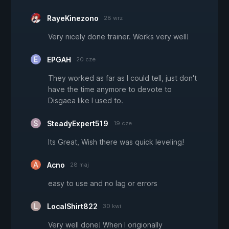
RayeKinezono
28 wrz
Very nicely done trainer. Works very well!
EPGAH
20 cze
They worked as far as I could tell, just don't
have the time anymore to devote to
Disgaea like I used to.
SteadyExpert519
19 cze
Its Great, Wish there was quick leveling!
Acno
28 maj
easy to use and no lag or errors
LocalShirt822
30 kwi
Very well done! When I origionally