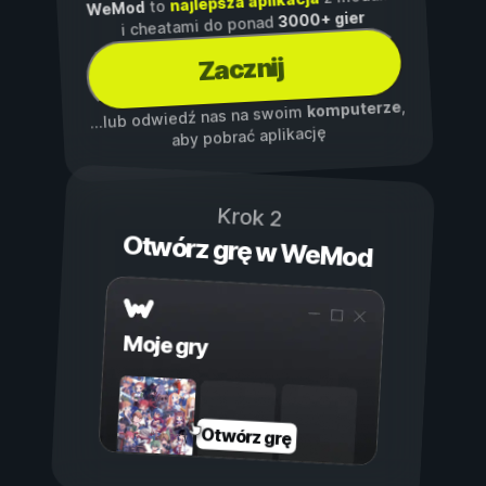
najlepsza aplikacja
to
WeMod
3000+ gier
i cheatami do ponad
Zacznij
,
komputerze
...lub odwiedź nas na swoim
aby pobrać aplikację
Krok 2
Otwórz grę w WeMod
Moje gry
Otwórz grę