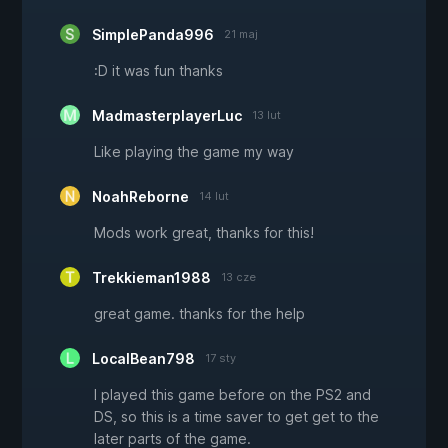
SimplePanda996
21 maj
:D it was fun thanks
MadmasterplayerLuc
13 lut
Like playing the game my way
NoahReborne
14 lut
Mods work great, thanks for this!
Trekkieman1988
13 cze
great game. thanks for the help
LocalBean798
17 sty
I played this game before on the PS2 and
DS, so this is a time saver to get get to the
later parts of the game.