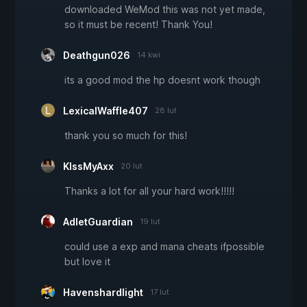
downloaded WeMod this was not yet made,
so it must be recent! Thank You!
Deathgun026
14 kwi
its a good mod the hp doesnt work though
LexicalWaffle407
28 lut
thank you so much for this!
KIssMyAxx
20 lut
Thanks a lot for all your hard work!!!!!
AdletGuardian
19 lut
could use a exp and mana cheats ifpossible
but love it
Havenshardlight
17 lut