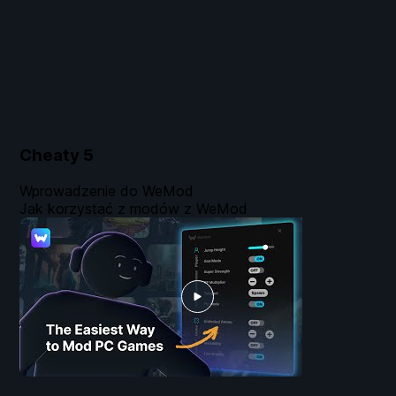
Cheaty
5
Wprowadzenie do WeMod
Jak korzystać z modów z WeMod