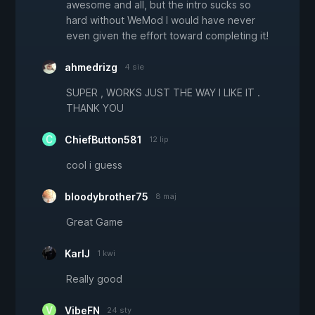
awesome and all, but the intro sucks so
hard without WeMod I would have never
even given the effort toward completing it!
ahmedrizg
4 sie
SUPER , WORKS JUST THE WAY I LIKE IT .
THANK YOU
ChiefButton581
12 lip
cool i guess
bloodybrother75
8 maj
Great Game
KarlJ
1 kwi
Really good
VibeFN
24 sty