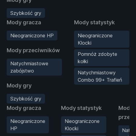
Szybkość gry
Mody gracza
Mody statystyk
Nieograniczone HP
Nieograniczone
Klocki
Mody przeciwników
Pomnóż zdobyte
kołki
Natychmiastowe
zabójstwo
Natychmiastowy
Combo 99+ Trafień
Mody gry
Szybkość gry
Mody gracza
Mody statystyk
Mody
przec
Nieograniczone
Nieograniczone
HP
Klocki
Natyc