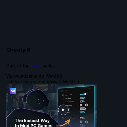
Cheaty
6
Part of the
Lego
series
Wprowadzenie do WeMod
Jak korzystać z modów z WeMod