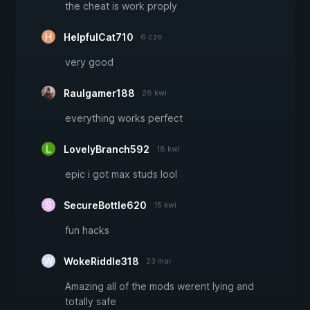
the cheat is work proply
HelpfulCat710
6 cze
very good
Raulgamer188
26 kwi
everything works perfect
LovelyBranch592
18 kwi
epic i got max studs lool
SecureBottle620
15 kwi
fun hacks
WokeRiddle318
23 mar
Amazing all of the mods werent lying and
totally safe