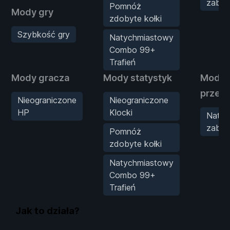
zabój
Pomnóż
Mody gry
zdobyte kołki
Szybkość gry
Natychmiastowy
Combo 99+
Trafień
Mody gracza
Mody statystyk
Mody
przec
Nieograniczone
Nieograniczone
HP
Klocki
Natyc
zabój
Pomnóż
zdobyte kołki
Natychmiastowy
Combo 99+
Trafień
Jak to działa?