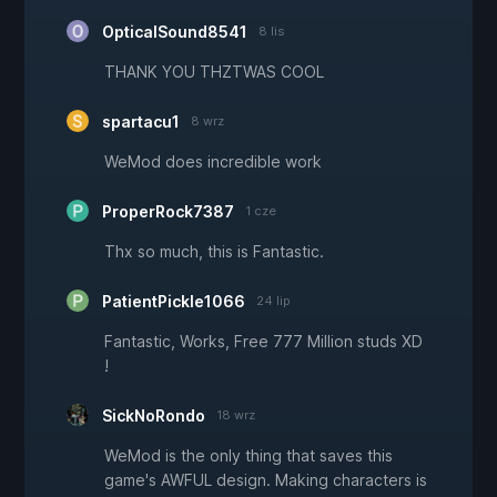
OpticalSound8541
8 lis
THANK YOU THZTWAS COOL
spartacu1
8 wrz
WeMod does incredible work
ProperRock7387
1 cze
Thx so much, this is Fantastic.
PatientPickle1066
24 lip
Fantastic, Works, Free 777 Million studs XD
!
SickNoRondo
18 wrz
WeMod is the only thing that saves this
game's AWFUL design. Making characters is