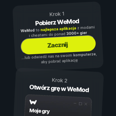
Krok 1
Pobierz WeMod
z modami
najlepsza aplikacja
to
WeMod
3000+ gier
i cheatami do ponad
Zacznij
,
komputerze
...lub odwiedź nas na swoim
aby pobrać aplikację
Krok 2
Otwórz grę w WeMod
Moje gry