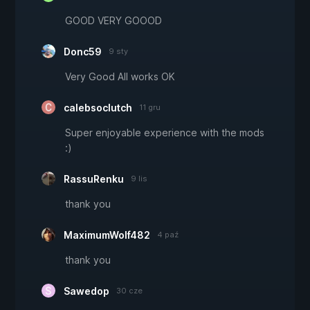
GOOD VERY GOOOD
Donc59
9 sty
Very Good All works OK
calebsoclutch
11 gru
Super enjoyable experience with the mods
:)
RassuRenku
9 lis
thank you
MaximumWolf482
4 paź
thank you
Sawedop
30 cze