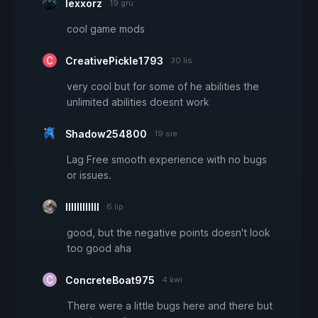
lexxorz
19 gru
cool game mods
CreativePickle1793
30 lis
very cool but for some of he abilities the
unlimited abilities doesnt work
Shadow254800
19 sie
Lag Free smooth experience with no bugs
or issues.
lIIlllIllIIl
6 lip
good, but the negative points doesn't look
too good aha
ConcreteBoat975
4 kwi
There were a little bugs here and there but