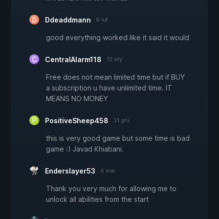
Ddeaddmann
6 lut
good everything worked like it said it would
CentralAlarm118
12 sty
Free does not mean limited time but if BUY
a subscription u have unlimited time. IT
MEANS NO MONEY
PositiveSheep458
31 gru
this is very good game but some time is bad
game :) Javad Khiabani.
Enderslayer53
6 mar
Thank you very much for allowing me to
unlock all abilities from the start