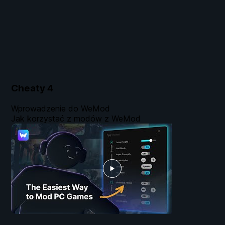
Cheaty
4
Wprowadzenie do WeMod
Jak korzystać z modów z WeMod