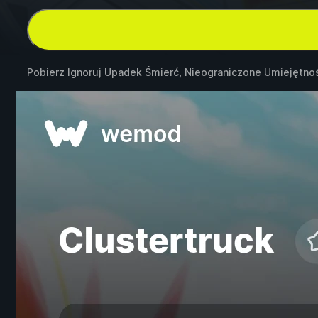
Pobierz Ignoruj Upadek Śmierć, Nieograniczone Umiejętno