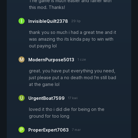
The game is much easier and fairier with
this mod. Thanks!
InvisibleQuilt2378
29 lip
thank you so much i had a great tme and it
was amazing tho its kinda pay to win with
out paying lol
ModernPurpose5013
1 cze
great. you have put everything you need,
just please put a no death mod I'm still bad
at the game lol
UrgentBoat7599
17 kwi
loved it tho i did die for being on the
ground for too long
ProperExpert7063
7 mar