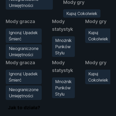
Mody gry
Umiejętności
Kupuj Cokolwiek
Mody gracza
Mody
Mody gry
statystyk
Ignoruj Upadek
Kupuj
Śmierć
Cokolwiek
Mnożnik
Punków
Nieograniczone
Stylu
Umiejętności
Mody gracza
Mody
Mody gry
statystyk
Ignoruj Upadek
Kupuj
Śmierć
Cokolwiek
Mnożnik
Punków
Nieograniczone
Stylu
Umiejętności
Jak to działa?