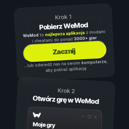
Krok 1
Pobierz WeMod
z modami
najlepsza aplikacja
to
WeMod
3000+ gier
i cheatami do ponad
Zacznij
,
komputerze
...lub odwiedź nas na swoim
aby pobrać aplikację
Krok 2
Otwórz grę w WeMod
Moje gry