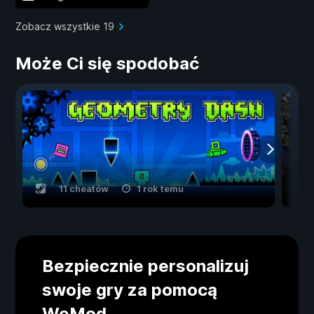
Zobacz wszystkie 19
Może Ci się spodobać
11 cheatów
1 rok temu
Bezpiecznie personalizuj
swoje gry za pomocą
WeMod