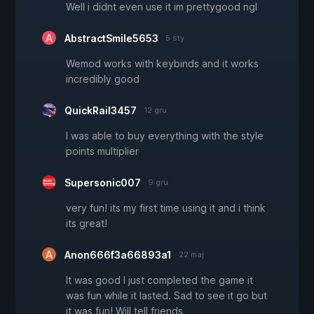
Well i didnt even use it im prettygood ngl
AbstractSmile5653
5 sty
Wemod works with keybinds and it works
incredibly good
QuickRail3457
12 gru
I was able to buy everything with the style
points multiplier
Supersonic007
9 gru
very fun! its my first time using it and i think
its great!
Anon666f3a66893a1
22 maj
It was good I just completed the game it
was fun while it lasted. Sad to see it go but
it was fun! Will tell friends