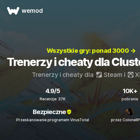
wemod
Wszystkie gry: ponad 3000 →
Trenerzy i cheaty dla Clus
Trenerzy i cheaty dla
Steam
i
X
4.9/5
10K+
Recenzje: 37K
pobranie
Bezpieczne
Przeskanowanie programem VirusTotal
przez Colonel